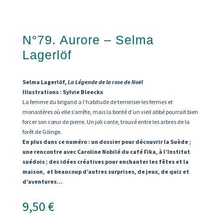
N°79. Aurore – Selma
Lagerlöf
Selma Lagerlöf,
La Légende de la rose de Noël
Illustrations : Sylvie Bleeckx
La femme du brigand a l’habitude de terroriser les fermes et
monastères où elle s’arrête, mais la bonté d’un vieil abbé pourrait bien
forcer son cœur de pierre. Un joli conte, trouvé entre les arbres de la
forêt de Göinge.
En plus dans ce numéro : un dossier pour découvrir la Suède ;
une rencontre avec Caroline Nobilé du café Fika, à l’Institut
suédois ; des idées créatives pour enchanter les fêtes et la
maison, et beaucoup d’autres surprises, de jeux, de quiz et
d’aventures…
9,50
€