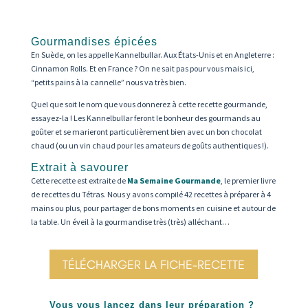
Gourmandises épicées
En Suède, on les appelle Kannelbullar. Aux États-Unis et en Angleterre :
Cinnamon Rolls. Et en France ? On ne sait pas pour vous mais ici,
“petits pains à la cannelle” nous va très bien.
Quel que soit le nom que vous donnerez à cette recette gourmande,
essayez-la ! Les Kannelbullar feront le bonheur des gourmands au
goûter et se marieront particulièrement bien avec un bon chocolat
chaud (ou un vin chaud pour les amateurs de goûts authentiques !).
Extrait à savourer
Cette recette est extraite de
Ma Semaine Gourmande
, le premier livre
de recettes du Tétras. Nous y avons compilé 42 recettes à préparer à 4
mains ou plus, pour partager de bons moments en cuisine et autour de
la table. Un éveil à la gourmandise très (très) alléchant…
TÉLÉCHARGER LA FICHE-RECETTE
Vous vous lancez dans leur préparation ?