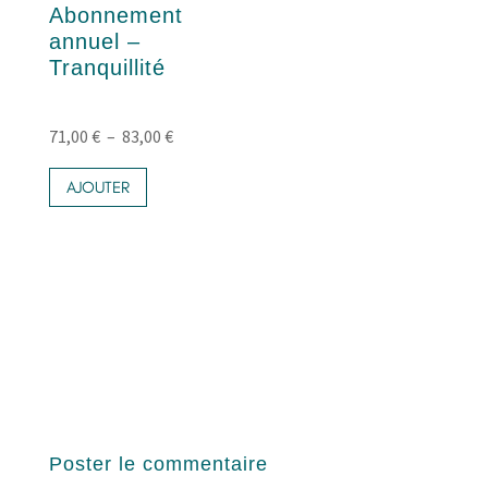
produit
Abonnement
annuel –
Tranquillité
Plage
71,00
€
–
83,00
€
Ce
de
produit
AJOUTER
prix :
a
71,00 €
plusieurs
variations.
à
Les
83,00 €
options
peuvent
être
choisies
sur
la
page
du
Poster le commentaire
produit