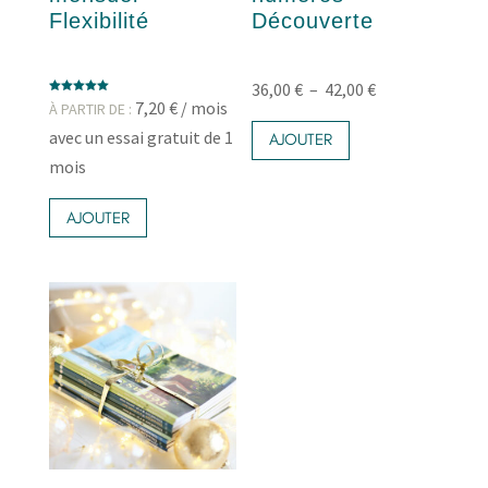
Flexibilité
Découverte
Plage
36,00
€
–
42,00
€
Note
7,20
€
/ mois
À PARTIR DE :
Ce
5.00
de
sur 5
avec un essai gratuit de 1
produit
AJOUTER
prix :
a
mois
36,00 €
plusieurs
Ce
variations.
à
produit
AJOUTER
Les
42,00 €
a
options
plusieurs
peuvent
variations.
être
Les
choisies
options
sur
peuvent
la
être
page
choisies
du
sur
produit
la
page
du