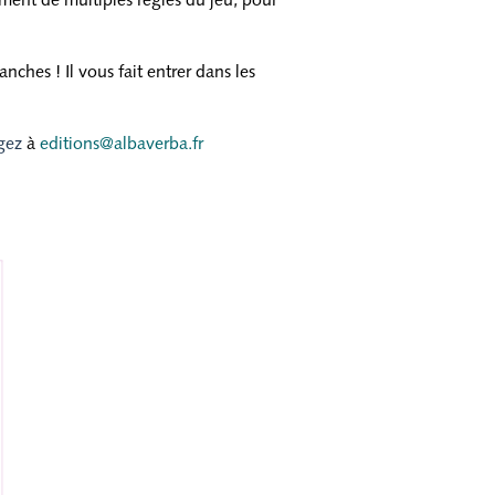
ement de multiples règles du jeu, pour
nches ! Il vous fait entrer dans les
agez
à
editions@albaverba.fr