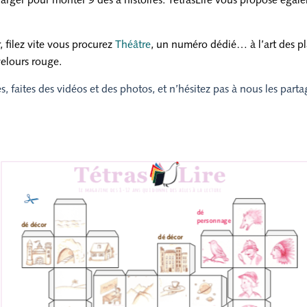
charger pour monter 9 dés à histoires. TétrasLire vous propose égal
, filez vite vous procurez
Théâtre
, un numéro dédié… à l’art des pla
velours rouge.
és, faites des vidéos et des photos, et n’hésitez pas à nous les part