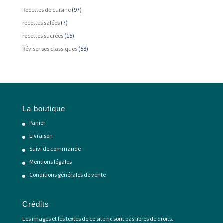
Recettes de cuisine
(97)
recettes salées
(7)
recettes sucrées
(15)
Réviser ses classiques
(58)
La boutique
Panier
Livraison
Suivi de commande
Mentions légales
Conditions générales de vente
Crédits
Les images et les textes de ce site ne sont pas libres de droits.