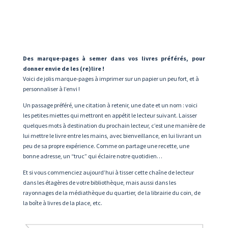
Des marque-pages à semer dans vos livres préférés, pour
donner envie de les (re)lire !
Voici de jolis marque-pages à imprimer sur un papier un peu fort, et à
personnaliser à l’envi !
Un passage préféré, une citation à retenir, une date et un nom : voici
les petites miettes qui mettront en appétit le lecteur suivant. Laisser
quelques mots à destination du prochain lecteur, c’est une manière de
lui mettre le livre entre les mains, avec bienveillance, en lui livrant un
peu de sa propre expérience. Comme on partage une recette, une
bonne adresse, un “truc” qui éclaire notre quotidien…
Et si vous commenciez aujourd’hui à tisser cette chaîne de lecteur
dans les étagères de votre bibliothèque, mais aussi dans les
rayonnages de la médiathèque du quartier, de la librairie du coin, de
la boîte à livres de la place, etc.