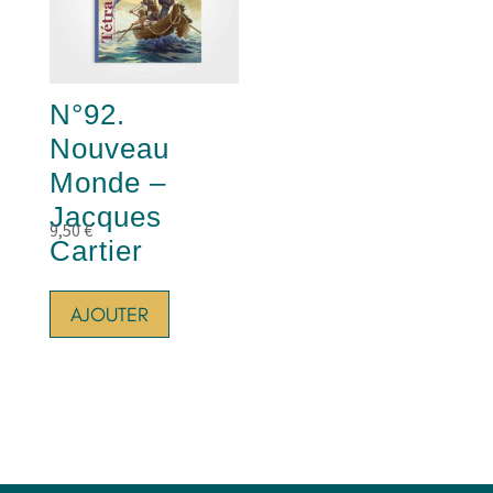
N°92.
Nouveau
Monde –
Jacques
9,50
€
Cartier
AJOUTER