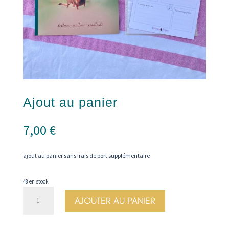
Ajout au panier
7,00
€
ajout au panier sans frais de port supplémentaire
48 en stock
quantité
AJOUTER AU PANIER
de
Ajout
au