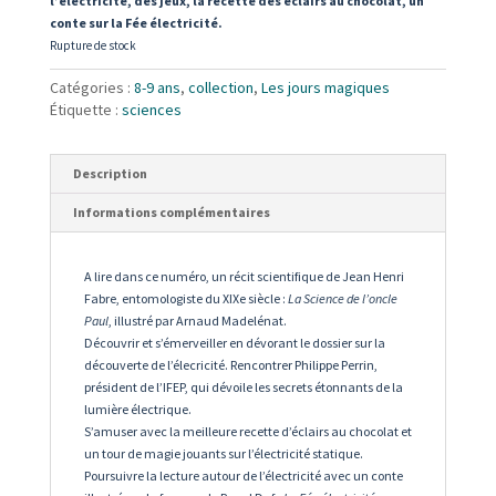
l’électricité, des jeux, la recette des éclairs au chocolat, un
conte sur la Fée électricité.
Rupture de stock
Catégories :
8-9 ans
,
collection
,
Les jours magiques
Étiquette :
sciences
Description
Informations complémentaires
A lire dans ce numéro, un récit scientifique de Jean Henri
Fabre, entomologiste du XIXe siècle :
La Science de l’oncle
Paul
, illustré par Arnaud Madelénat.
Découvrir et s’émerveiller en dévorant le dossier sur la
découverte de l’élecricité. Rencontrer Philippe Perrin,
président de l’IFEP, qui dévoile les secrets étonnants de la
lumière électrique.
S’amuser avec la meilleure recette d’éclairs au chocolat et
un tour de magie jouants sur l’électricité statique.
Poursuivre la lecture autour de l’électricité avec un conte