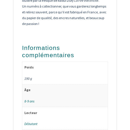
illustré par la fresque de Raoul Dufy
La Fée électricité
.
Un numéro à collectionner, que vous garderez longtemps
et relirez souvent, parce qu’il est fabriqué en France, avec
du papier de qualité, des encres naturelles, et beaucoup
de passion !
Informations
complémentaires
Poids
190 g
Âge
8-9 ans
Lecteur
Débutant