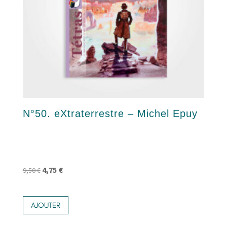
N°50. eXtraterrestre – Michel Epuy
Le
Le
4,75
€
9,50
€
prix
prix
initial
actuel
AJOUTER
était :
est :
9,50 €.
4,75 €.