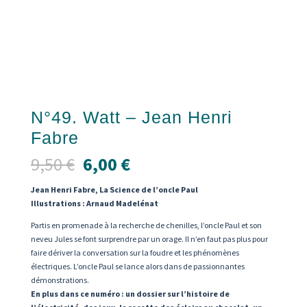
N°49. Watt – Jean Henri
Fabre
Le
Le
9,50
€
6,00
€
prix
prix
initial
actuel
Jean Henri Fabre, La Science de l’oncle Paul
était :
est :
Illustrations : Arnaud Madelénat
9,50 €.
6,00 €.
Partis en promenade à la recherche de chenilles, l’oncle Paul et son
neveu Jules se font surprendre par un orage. Il n’en faut pas plus pour
faire dériver la conversation sur la foudre et les phénomènes
électriques. L’oncle Paul se lance alors dans de passionnantes
démonstrations.
En plus dans ce numéro : un dossier sur l’histoire de