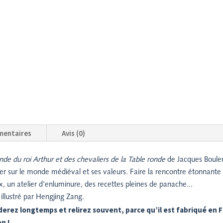
mentaires
Avis (0)
de du roi Arthur et des chevaliers de la Table ronde
de Jacques Bouleng
r sur le monde médiéval et ses valeurs. Faire la rencontre étonnante 
x, un atelier d'enluminure, des recettes pleines de panache...
illustré par Hengjing Zang.
erez longtemps et relirez souvent, parce qu’il est fabriqué en F
n !