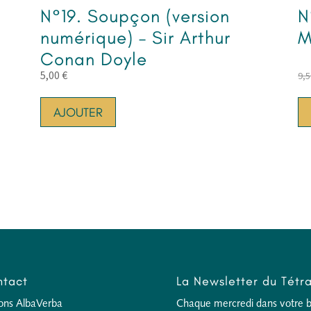
N°19. Soupçon (version
N
numérique) – Sir Arthur
M
Conan Doyle
5,00
€
9,
AJOUTER
tact
La Newsletter du Tétr
ions AlbaVerba
Chaque mercredi dans votre boî