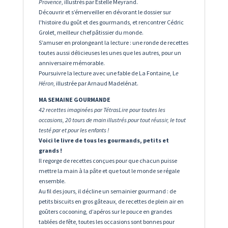
Provence
, illustrés par Estelle Meyrand.
Découvrir et s’émerveiller en dévorant le dossier sur
l'histoire du goût et des gourmands, et rencontrer Cédric
Grolet, meilleur chef pâtissier du monde.
S’amuser en prolongeant la lecture : une ronde de recettes
toutes aussi délicieuses les unes que les autres, pour un
anniversaire mémorable.
Poursuivre la lecture avec une fable de La Fontaine, L
e
Héron
, illustrée par Arnaud Madelénat.
MA SEMAINE GOURMANDE
42 recettes
imaginées par TétrasLire pour toutes les
occasions,
20 tours de main illustrés pour tout réussir, l
e tout
testé par et pour les enfants !
Voici le livre de tous les gourmands, petits et
grands !
Il regorge de recettes conçues pour que chacun puisse
mettre la main à la pâte et que tout le monde se régale
ensemble.
Au fil des jours, il décline un semainier gourmand : de
petits biscuits en gros gâteaux, de recettes de plein air en
goûters cocooning, d’apéros sur le pouce en grandes
tablées de fête, toutes les occasions sont bonnes pour