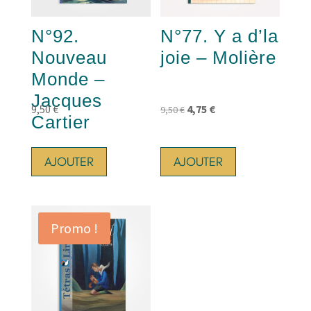
N°92.
N°77. Y a d’la
Nouveau
joie – Molière
Monde –
Jacques
Le
Le
9,50
€
4,75
€
9,50
€
Cartier
prix
prix
initial
actuel
AJOUTER
AJOUTER
était :
est :
9,50 €.
4,75 €.
Promo !