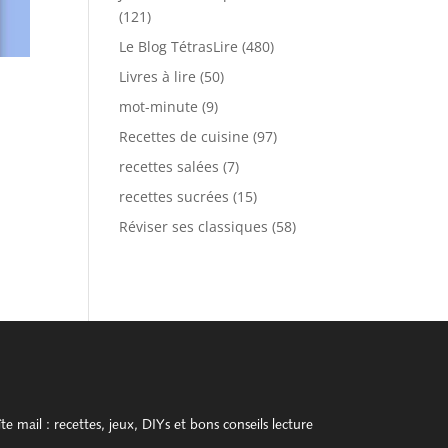
(121)
Le Blog TétrasLire
(480)
Livres à lire
(50)
mot-minute
(9)
Recettes de cuisine
(97)
recettes salées
(7)
recettes sucrées
(15)
Réviser ses classiques
(58)
 mail : recettes, jeux, DIYs et bons conseils lecture