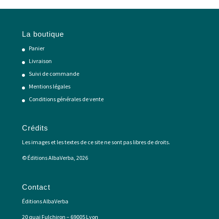
La boutique
Panier
Livraison
Suivi de commande
Mentions légales
Conditions générales de vente
Crédits
Les images et les textes de ce site ne sont pas libres de droits.
© Éditions AlbaVerba, 2026
Contact
Éditions AlbaVerba
20 quai Fulchiron – 69005 Lyon