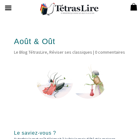
Août & Oût
Le Blog TétrasLire
,
Réviser ses classiques
|
0 commentaires
Le saviez-vous ?
Autrefois le mot
août
désignait à la fois le mois d’été et la moisson.