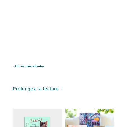
Marie PELISSIER
Mots et merveilles de la langue françaiseSavez-
vous qu'un enfant utilise en moyenne 100 mots de
vocabulaire au quotidien, alors que la langue
française en possède près de 150 000 ? Comment
lui faire découvrir ces infinies richesses sans
risquer l'indigestion ? Le...
« Entrées précédentes
Prolongez la lecture !