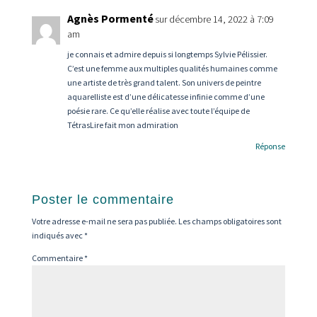
Agnès Pormenté
sur décembre 14, 2022 à 7:09
am
je connais et admire depuis si longtemps Sylvie Pélissier.
C’est une femme aux multiples qualités humaines comme
une artiste de très grand talent. Son univers de peintre
aquarelliste est d’une délicatesse infinie comme d’une
poésie rare. Ce qu’elle réalise avec toute l’équipe de
TétrasLire fait mon admiration
Réponse
Poster le commentaire
Votre adresse e-mail ne sera pas publiée.
Les champs obligatoires sont
indiqués avec
*
Commentaire
*