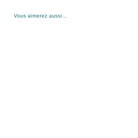
Vous aimerez aussi…
Livres enveloppés, lecteurs emballés ! Il faut
quelquefois faire preuve d'un peu d'imagination...