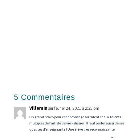
Le mot-minute, c'est comme une pastille à la
menthe : vite avalée, mais sa saveur dure des
heures...
5 Commentaires
Villemin
sur février 24, 2021 à 2:35 pm
Un grand bravo pour cet hommage au talent et aux talents
multiples de l’artiste Sylvie Pelissier . Il faut parler aussi de ses
qualités d’enseignante ! Une élève très reconnaissante.