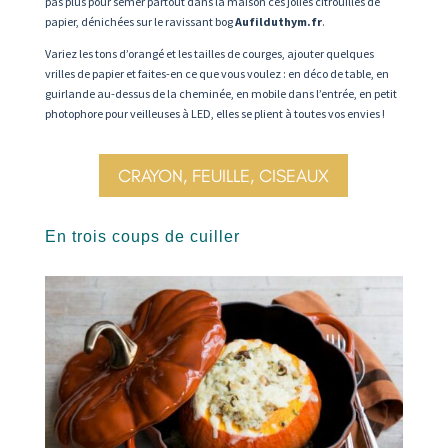
pas plus pour semer partout dans la maison ces jolies citrouilles de
papier, dénichées sur le ravissant bog
Aufilduthym.fr
.
Variez les tons d’orangé et les tailles de courges, ajouter quelques
vrilles de papier et faites-en ce que vous voulez : en déco de table, en
guirlande au-dessus de la cheminée, en mobile dans l’entrée, en petit
photophore pour veilleuses à LED, elles se plient à toutes vos envies !
CRAYON, FEUILLE, CISEAUX
En trois coups de cuiller