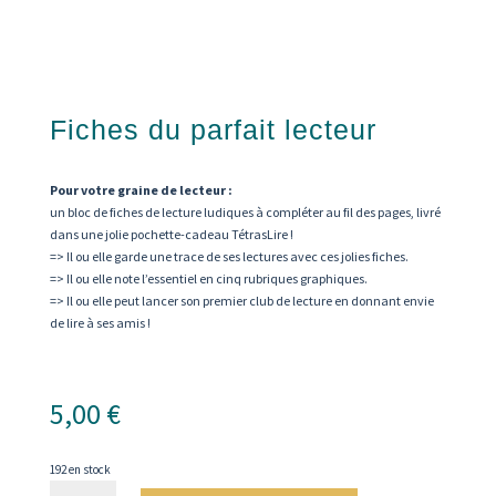
Fiches du parfait lecteur
Pour votre graine de lecteur :
un bloc de fiches de lecture ludiques à compléter au fil des pages, livré
dans une jolie pochette-cadeau TétrasLire !
=> Il ou elle garde une trace de ses lectures avec ces jolies fiches.
=> Il ou elle note l’essentiel en cinq rubriques graphiques.
=> Il ou elle peut lancer son premier club de lecture en donnant envie
de lire à ses amis !
5,00
€
192 en stock
quantité