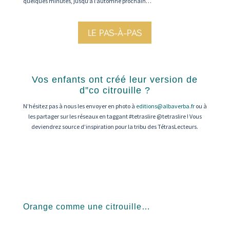
quelques minutes, jusqu’à l’automne prochain…
LE PAS-À-PAS
Vos enfants ont créé leur version de
d”co citrouille ?
N’hésitez pas à nous les envoyer en photo à
editions@albaverba.fr
ou à
les partager sur les réseaux en taggant #tetraslire @tetraslire ! Vous
deviendrez source d’inspiration pour la tribu des TétrasLecteurs.
Orange comme une citrouille…