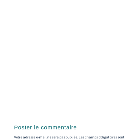
Mots et merveilles de la langue françaiseSavez-
vous qu'un enfant utilise en moyenne 100 mots
de...
Poster le commentaire
Votre adresse e-mail ne sera pas publiée.
Les champs obligatoires sont