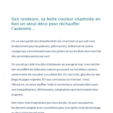
Ses rondeurs, sa belle couleur vitaminée en
font un atout déco pour réchauffer
l’automne…
On va vous parler de citrouilles bien sûr, mais tout ce qui suit vaut
évidemment pour les potirons, potimarrons, butternuts et autres
courges qui s’arrondissent dans les jardins et sur les étals des marchés
dès qu’octobre pointe son nez !
On aurait pu cédé à la déco Halloween en orange et noir, mais de très
loin on préfère les idées plus nature qui jouent sur les belles couleurs
automnales de nos jolies cucurbitacées. En voici trois, glanées sur des
blogs et pages inspirées. Et vous connaissez la chanson : chez
TétrasLire, on aime souffler l’idée à nos lecteurs, et laisser libre cours
aux interprétations, déclinaisons, adaptations que leurs talents leur
inspirent.
Voici donc trois inspirations qui nous ont plu, et que vous pourrez
facilement adopter avec vos enfants pour une après-midi de bricolage
ou de cuisine gourmande…