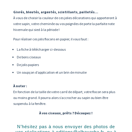
Givrés, bleutés, argentés, scintillants, pailletés…
À vous de choisir la couleur de ces jolies décorations qui apporteront à
votre sapin, votre cheminée ou vos poignées de porte la parfaite note
hivernale qui sied à la période !
Pour réaliser ces jolis flocons en papier, il vous faut :
La fiche à télécharger ci-dessous
De bons ciseaux
De jolis papiers
Un soupçon d’application et un brin de minutie
À noter :
En fonction de la taille de votre carré de départ, votre flocon sera plus
ou moins grand. Il pourra alors s’accrocher au sapin ou bien être
suspendu à la fenêtre.
À vos ciseaux, prêts ? Découpez !
N’hésitez pas à nous envoyer des photos de
vos réalisations à
editions@albaverba.fr
, ou à