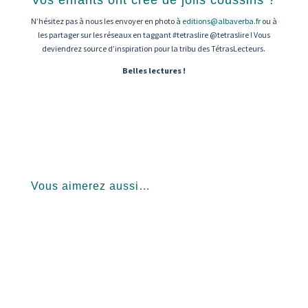
N’hésitez pas à nous les envoyer en photo à
editions@albaverba.fr
ou à
les partager sur les réseaux en taggant #tetraslire @tetraslire ! Vous
deviendrez source d’inspiration pour la tribu des TétrasLecteurs.
Belles lectures !
Vous aimerez aussi…