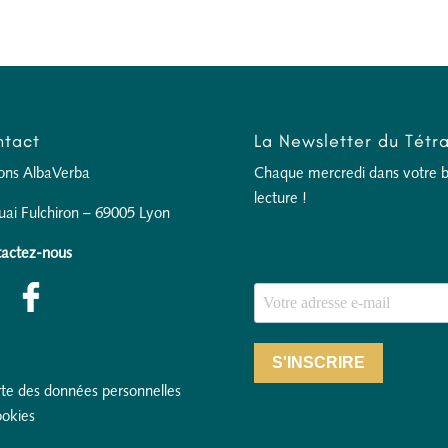
tact
La Newsletter du Tétr
ions AlbaVerba
Chaque mercredi dans votre boî
lecture !
uai Fulchiron – 69005 Lyon
actez-nous
S'INSCRIRE
te des données personnelles
ookies