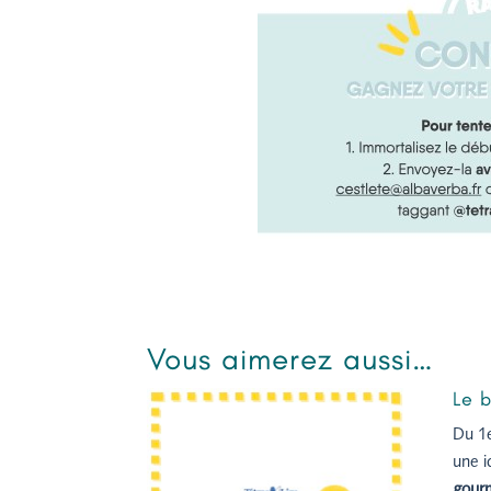
Vous aimerez aussi…
Le b
Du 1e
une i
gour