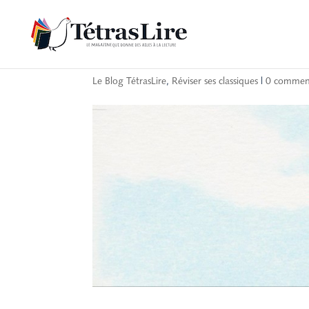
D’où vient le mot va
Le Blog TétrasLire
,
Réviser ses classiques
|
0 comment