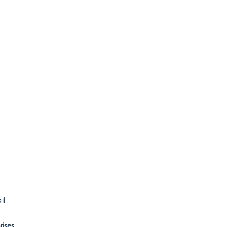
il
rises