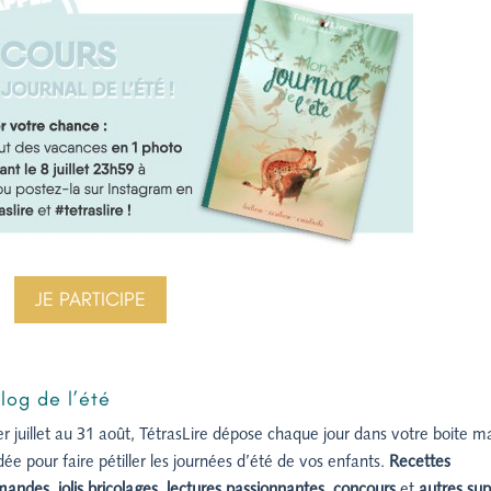
JE PARTICIPE
log de l’été
r juillet au 31 août, TétrasLire dépose chaque jour dans votre boite ma
dée pour faire pétiller les journées d’été de vos enfants.
Recettes
mandes
,
jolis bricolages
,
lectures passionnantes
,
concours
et
autres sup