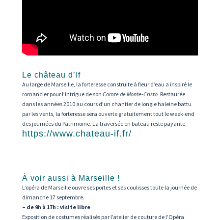
Le château d’If
Au large de Marseille, la forteresse construite à fleur d’eau a inspiré le
romancier pour l’intrigue de son
Comte de Monte-Cristo.
Restaurée
dans les années 2010 au cours d’un chantier de longie haleine battu
par les vents, la forteresse sera ouverte gratuitement tout le week-end
des journées du Patrimoine. La traversée en bateau reste payante.
https://www.chateau-if.fr/
À voir aussi à Marseille !
L’opéra de Marseille ouvre ses portes et ses coulisses toute la journée de
dimanche 17 septembre.
– de 9h à 17h : visite libre
Exposition de costumes réalisés par l’atelier de couture de l’Opéra