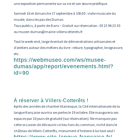
une exposition permanente sur sa vie et son œuvre prolifique.
Samedi 16 et dimanche 17 septembre à 10h30 : visite musicale du
musée, dans les pas des Dumas
Tous publics, à partir de 8 ans –
Gratuit sur réservation : 03 23 96 23 30
ou
musee-dumas@mairie-villerscotterets.fr
Tout le week-end, large éventail de démonstrations artisanales et
d’ateliers autour des métiers du livre : reliure, typographie, linogravure,
etc.
https://webmuseo.com/ws/musee-
dumas/app/report/evenements.html?
id=90
À réserver à Villers-Cotterêts !
Après des années de chantier titanesque, la Cité internationale de la
langue française ouvrira ses portes le 19 octobre. Elle inaugurera ses
espaces par 10 jours de gratuité (sur réservation). Ne manquez pas
cette occasion de découvrir ce lieu hors du commun, niché dans le
château de Villers-Cotterêts, monument d’histoire à lui tout seul !