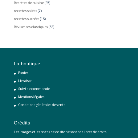
Recettes de cuisine
(97)
recettes salées
(7)
recettes sucrées
(15)
Réviser ses classiques
(58)
La boutique
Panier
Livraison
Suivi de commande
Mentions légales
Conditions générales de vente
Crédits
Les images et les textes de ce site ne sont pas libres de droits.