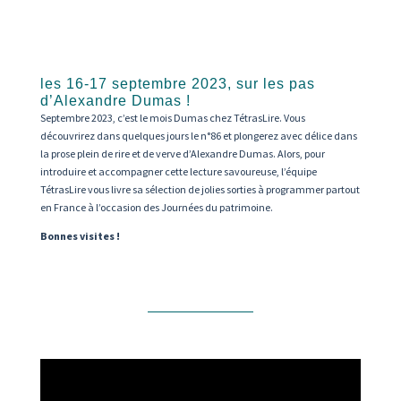
les 16-17 septembre 2023, sur les pas
d’Alexandre Dumas !
Septembre 2023, c’est le mois Dumas chez TétrasLire. Vous
découvrirez dans quelques jours le n°86 et plongerez avec délice dans
la prose plein de rire et de verve d’Alexandre Dumas. Alors, pour
introduire et accompagner cette lecture savoureuse, l’équipe
TétrasLire vous livre sa sélection de jolies sorties à programmer partout
en France à l’occasion des Journées du patrimoine.
Bonnes visites !