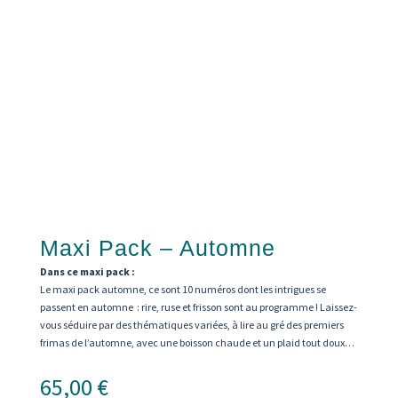
Maxi Pack – Automne
Dans ce maxi pack :
Le maxi pack automne, ce sont 10 numéros dont les intrigues se
passent en automne : rire, ruse et frisson sont au programme ! Laissez-
vous séduire par des thématiques variées, à lire au gré des premiers
frimas de l’automne, avec une boisson chaude et un plaid tout doux…
65,00
€