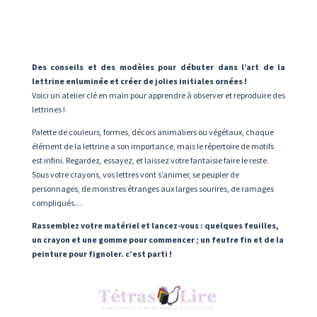
Des conseils et des modèles pour débuter dans l’art de la
lettrine enluminée et créer de jolies initiales ornées !
Voici un atelier clé en main pour apprendre à observer et reproduire des
lettrines !
Palette de couleurs, formes, décors animaliers ou végétaux, chaque
élément de la lettrine a son importance, mais le répertoire de motifs
est infini. Regardez, essayez, et laissez votre fantaisie faire le reste.
Sous votre crayons, vos lettres vont s’animer, se peupler de
personnages, de monstres étranges aux larges sourires, de ramages
compliqués…
Rassemblez votre matériel et lancez-vous : quelques feuilles,
un crayon et une gomme pour commencer ; un feutre fin et de la
peinture pour fignoler. c’est parti !