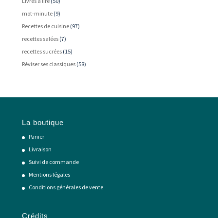
Livres à lire
(50)
mot-minute
(9)
Recettes de cuisine
(97)
recettes salées
(7)
recettes sucrées
(15)
Réviser ses classiques
(58)
La boutique
Panier
Livraison
Suivi de commande
Mentions légales
Conditions générales de vente
Crédits