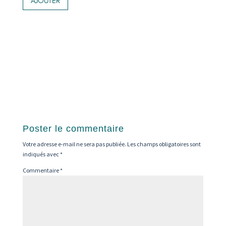
AJOUTER
prix :
a
71,00 €
plusieurs
variations.
à
Les
83,00 €
options
peuvent
être
choisies
sur
la
page
du
Poster le commentaire
produit
Votre adresse e-mail ne sera pas publiée.
Les champs obligatoires sont
indiqués avec
*
Commentaire
*