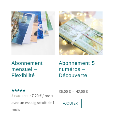
Abonnement
Abonnement 5
mensuel –
numéros –
Flexibilité
Découverte
Plage
36,00
€
–
42,00
€
Note
7,20
€
/ mois
À PARTIR DE :
Ce
5.00
de
sur 5
avec un essai gratuit de 1
produit
AJOUTER
prix :
a
mois
36,00 €
plusieurs