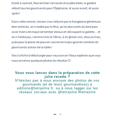
Dorée à souhait, fleurant bon l’amande et la pâte tiède, la galette
séduit tous les gourmands pour l’Épiphanie, et aussi avant, et aussi
après !
Dans cette version, laissez-vous séduire par la frangipane généreuse.
bien entendu, on n’oublie pas la fève, qu’on place près du bord pour
avoir moins de risque de tomber dessus en découpant la galette… et
on n’hésite pas, comme chez le Tétras, à en glisser une, deux ou trois,
juste pour le plaisir de pouvoir couronner le plus grands nombres de
gourmands autour de la table !
Voici la fiche à télécharger pour vous lancer ! Nous espérons que vous
nous enverrez quelques photos du résultat 🙂
Vous vous lancez dans la préparation de cette
jolie recette ?
N’hésitez pas à nous envoyer des photos de vos
gourmands (et de leurs gourmandises) à
editions@tetraslire.fr
ou à nous tagger sur les
réseaux sociaux avec @tetraslire #tetraslire