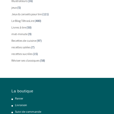
Illustrateurs
(16)
jeux
(5)
Jeux & conseils pour lire
(121)
Le Blog TétrasLire
(480)
Livres à lire
(50)
mot-minute
(9)
Recettes de cuisine
(97)
recettes salées
(7)
recettes sucrées
(15)
Réviser ses classiques
(58)
La boutique
Panier
Livraison
Suivi de commande