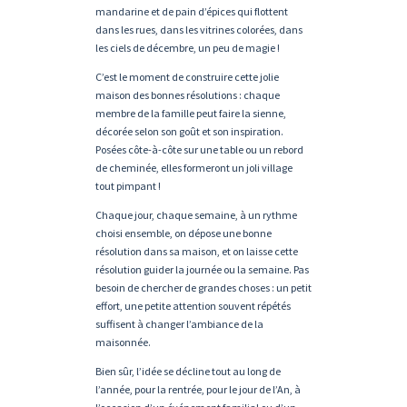
mandarine et de pain d’épices qui flottent
dans les rues, dans les vitrines colorées, dans
les ciels de décembre, un peu de magie !
C’est le moment de construire cette jolie
maison des bonnes résolutions : chaque
membre de la famille peut faire la sienne,
décorée selon son goût et son inspiration.
Posées côte-à-côte sur une table ou un rebord
de cheminée, elles formeront un joli village
tout pimpant !
Chaque jour, chaque semaine, à un rythme
choisi ensemble, on dépose une bonne
résolution dans sa maison, et on laisse cette
résolution guider la journée ou la semaine. Pas
besoin de chercher de grandes choses : un petit
effort, une petite attention souvent répétés
suffisent à changer l’ambiance de la
maisonnée.
Bien sûr, l’idée se décline tout au long de
l’année, pour la rentrée, pour le jour de l’An, à