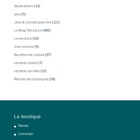
Illustrateurs
(16)
jeux
(5)
Jeux & conseils pour lire
(121)
Le Blog TétrasLire
(480)
Livres à lire
(50)
mot-minute
(9)
Recettes de cuisine
(97)
recettes salées
(7)
recettes sucrées
(15)
Réviser ses classiques
(58)
La boutique
Panier
Livraison