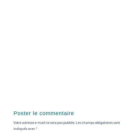
peuvent
être
choisies
sur
la
page
du
produit
Poster le commentaire
Votre adresse e-mail ne sera pas publiée.
Les champs obligatoires sont
indiqués avec
*