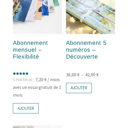
Abonnement
Abonnement 5
mensuel –
numéros –
Flexibilité
Découverte
Plage
36,00
€
–
42,00
€
Note
7,20
€
/ mois
À PARTIR DE :
Ce
5.00
de
sur 5
avec un essai gratuit de 1
produit
AJOUTER
prix :
a
mois
36,00 €
plusieurs
Ce
variations.
à
produit
AJOUTER
Les
42,00 €
a
options
plusieurs
peuvent
variations.
être