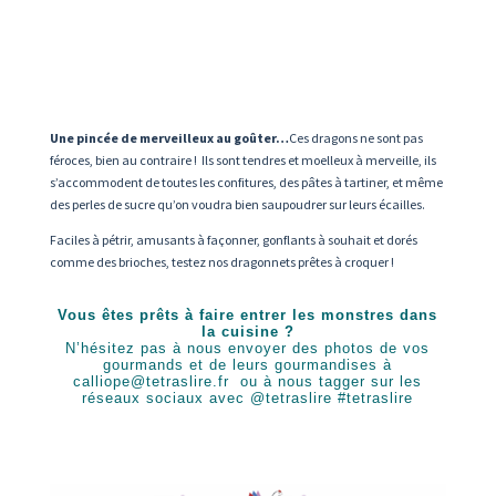
Une pincée de merveilleux au goûter…
Ces dragons ne sont pas
féroces, bien au contraire ! Ils sont tendres et moelleux à merveille, ils
s’accommodent de toutes les confitures, des pâtes à tartiner, et même
des perles de sucre qu’on voudra bien saupoudrer sur leurs écailles.
Faciles à pétrir, amusants à façonner, gonflants à souhait et dorés
comme des brioches, testez nos dragonnets prêtes à croquer !
Vous êtes prêts à faire entrer les monstres dans
la cuisine ?
N’hésitez pas à nous envoyer des photos de vos
gourmands et de leurs gourmandises à
calliope@tetraslire.fr
ou à nous tagger sur les
réseaux sociaux avec @tetraslire #tetraslire