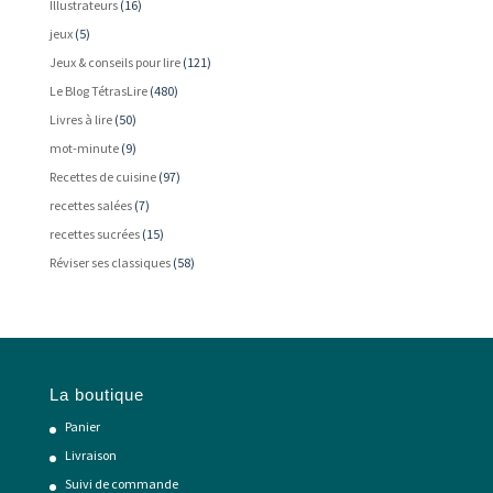
Illustrateurs
(16)
jeux
(5)
Jeux & conseils pour lire
(121)
Le Blog TétrasLire
(480)
Livres à lire
(50)
mot-minute
(9)
Recettes de cuisine
(97)
recettes salées
(7)
recettes sucrées
(15)
Réviser ses classiques
(58)
La boutique
Panier
Livraison
Suivi de commande