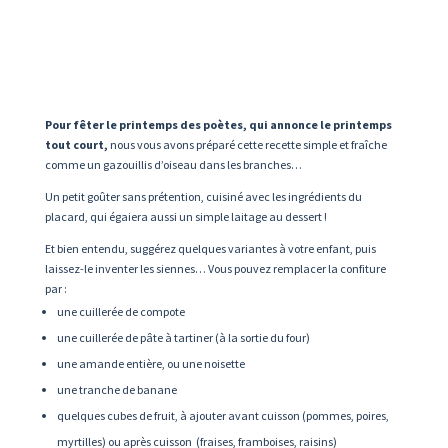
Pour fêter le printemps des poètes, qui annonce le printemps
tout court,
nous vous avons préparé cette recette simple et fraîche
comme un gazouillis d’oiseau dans les branches…
Un petit goûter sans prétention, cuisiné avec les ingrédients du
placard, qui égaiera aussi un simple laitage au dessert !
Et bien entendu, suggérez quelques variantes à votre enfant, puis
laissez-le inventer les siennes… Vous pouvez remplacer la confiture
par :
une cuillerée de compote
une cuillerée de pâte à tartiner (à la sortie du four)
une amande entière, ou une noisette
une tranche de banane
quelques cubes de fruit, à ajouter avant cuisson (pommes, poires,
myrtilles) ou après cuisson (fraises, framboises, raisins)