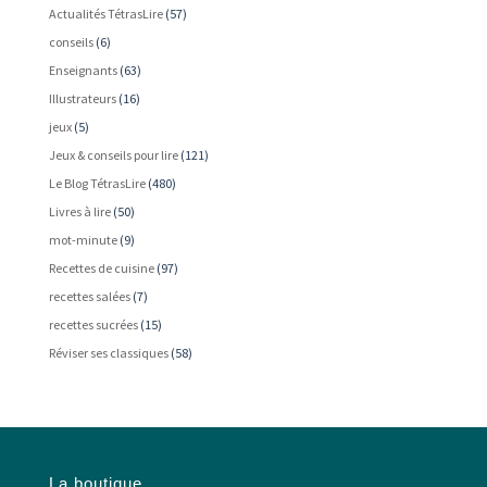
Actualités TétrasLire
(57)
conseils
(6)
Enseignants
(63)
Illustrateurs
(16)
jeux
(5)
Jeux & conseils pour lire
(121)
Le Blog TétrasLire
(480)
Livres à lire
(50)
mot-minute
(9)
Recettes de cuisine
(97)
recettes salées
(7)
recettes sucrées
(15)
Réviser ses classiques
(58)
La boutique