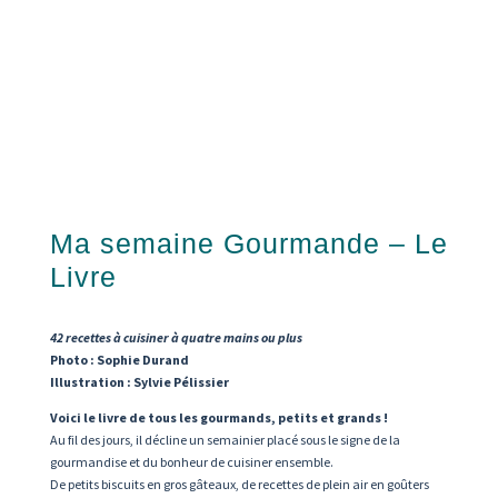
Ma semaine Gourmande – Le
Livre
42 recettes à cuisiner à quatre mains ou plus
Photo : Sophie Durand
Illustration : Sylvie Pélissier
Voici le livre de tous les gourmands, petits et grands !
Au fil des jours, il décline un semainier placé sous le signe de la
gourmandise et du bonheur de cuisiner ensemble.
De petits biscuits en gros gâteaux, de recettes de plein air en goûters