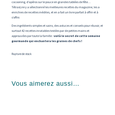
cocooning, d’apéros sur le pouce en grandes tablées de fête…
TétrasLire y a sélectionné les meilleures recettes du magazine, les a
enrichies de recettes inédites, et en a fait un livre parfait à offrir et à
s’offrir.
Des ingrédients simples et sains, des astuces et conseils pour réussir, et
surtout 42 recettes inratables testées par de petites mains et
approuvées par toute la famille :
voilà le secret de cette semaine
gourmande qui enchantera les graines de chefs !
Rupture de stock
Vous aimerez aussi…