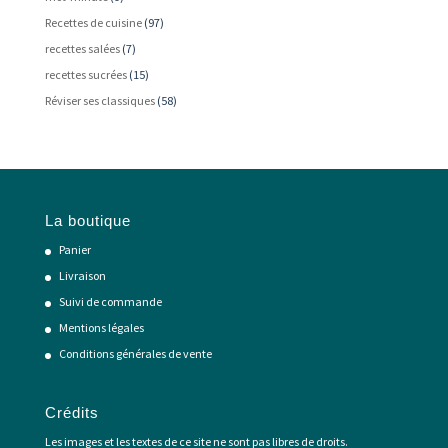
Recettes de cuisine
(97)
recettes salées
(7)
recettes sucrées
(15)
Réviser ses classiques
(58)
La boutique
Panier
Livraison
Suivi de commande
Mentions légales
Conditions générales de vente
Crédits
Les images et les textes de ce site ne sont pas libres de droits.