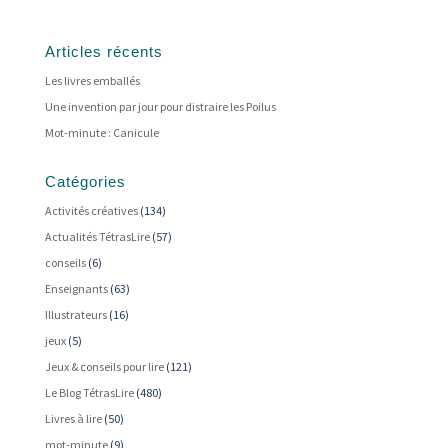
Articles récents
Les livres emballés
Une invention par jour pour distraire les Poilus
Mot-minute : Canicule
Catégories
Activités créatives
(134)
Actualités TétrasLire
(57)
conseils
(6)
Enseignants
(63)
Illustrateurs
(16)
jeux
(5)
Jeux & conseils pour lire
(121)
Le Blog TétrasLire
(480)
Livres à lire
(50)
mot-minute
(9)