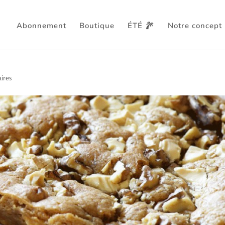
Abonnement
Boutique
ÉTÉ
Notre concept
e new-yorkais, un goûter au
ires