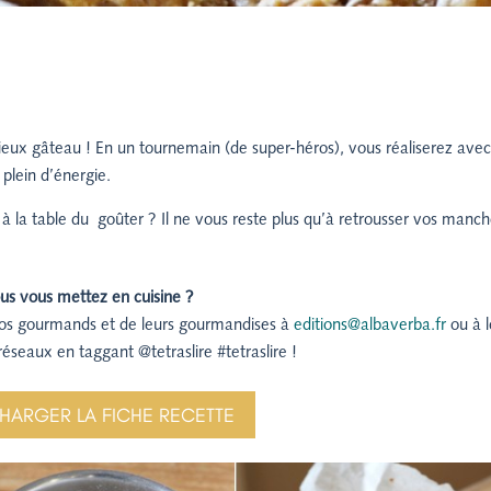
ieux gâteau ! En un tournemain (de super-héros), vous réaliserez ave
e plein d’énergie.
 à la table du goûter ? Il ne vous reste plus qu’à retrousser vos manc
us vous mettez en cuisine ?
vos gourmands et de leurs gourmandises à
editions@albaverba.fr
ou à l
réseaux en taggant @tetraslire #tetraslire !
HARGER LA FICHE RECETTE