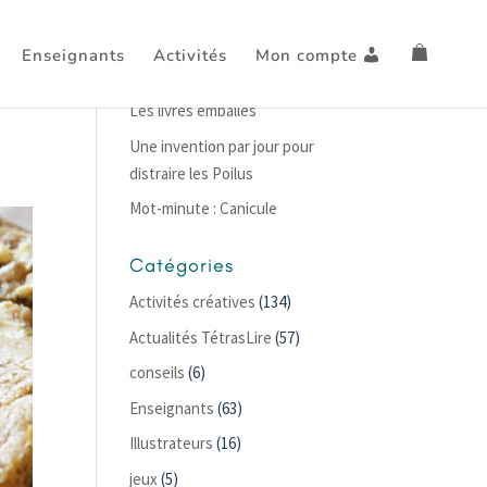
Enseignants
Activités
Mon compte
Articles récents
Les livres emballés
Une invention par jour pour
distraire les Poilus
Mot-minute : Canicule
Catégories
Activités créatives
(134)
Actualités TétrasLire
(57)
conseils
(6)
Enseignants
(63)
Illustrateurs
(16)
jeux
(5)