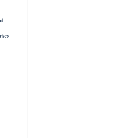
il
rises
: