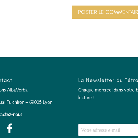
tact
La Newsletter du Tétr
ions AlbaVerba
Chaque mercredi dans votre boî
lecture !
uai Fulchiron – 69005 Lyon
actez-nous