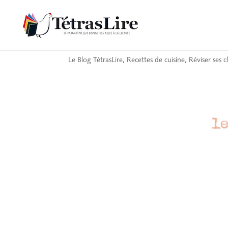
La recette du bonheu
Le Blog TétrasLire
,
Recettes de cuisine
,
Réviser ses c