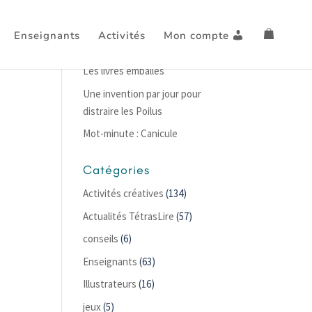
Enseignants
Activités
Mon compte
Articles récents
Les livres emballés
Une invention par jour pour
distraire les Poilus
Mot-minute : Canicule
Catégories
Activités créatives
(134)
Actualités TétrasLire
(57)
conseils
(6)
Enseignants
(63)
Illustrateurs
(16)
jeux
(5)