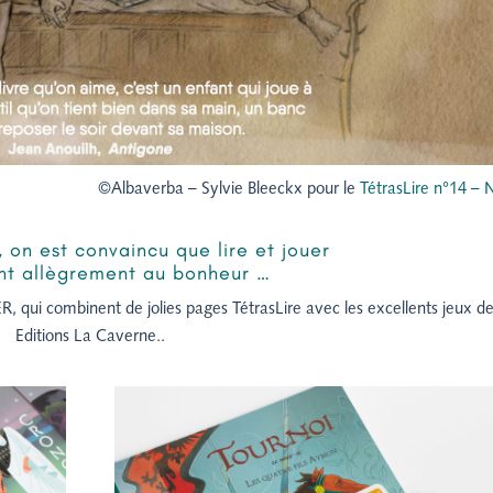
©Albaverba – Sylvie Bleeckx pour le
TétrasLire n°14 – 
e,
on est convaincu que lire et jouer
ent allègrement au bonheur …
, qui combinent de jolies pages TétrasLire avec les excellents jeux d
Editions La Caverne..