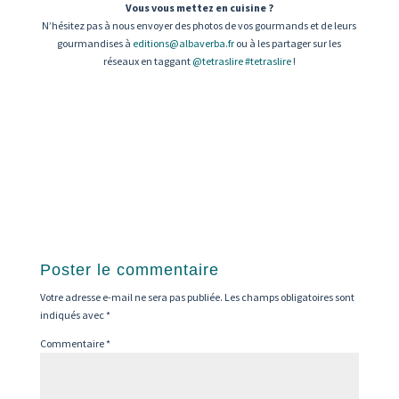
Vous vous mettez en cuisine ?
N’hésitez pas à nous envoyer des photos de vos gourmands et de leurs
gourmandises à
editions@albaverba.fr
ou à les partager sur les
réseaux en taggant
@tetraslire
#tetraslire
!
Poster le commentaire
Votre adresse e-mail ne sera pas publiée.
Les champs obligatoires sont
indiqués avec
*
Commentaire
*