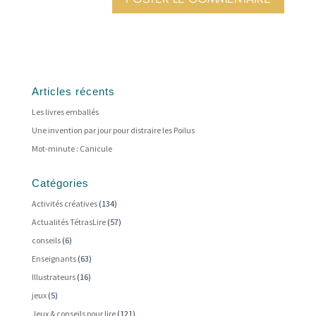
Articles récents
Les livres emballés
Une invention par jour pour distraire les Poilus
Mot-minute : Canicule
Catégories
Activités créatives
(134)
Actualités TétrasLire
(57)
conseils
(6)
Enseignants
(63)
Illustrateurs
(16)
jeux
(5)
Jeux & conseils pour lire
(121)