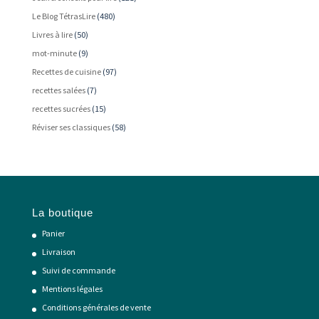
Le Blog TétrasLire
(480)
Livres à lire
(50)
mot-minute
(9)
Recettes de cuisine
(97)
recettes salées
(7)
recettes sucrées
(15)
Réviser ses classiques
(58)
La boutique
Panier
Livraison
Suivi de commande
Mentions légales
Conditions générales de vente