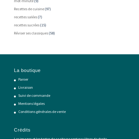
mot-minute
(9)
Recettes de cuisine
(97)
recettes salées
(7)
recettes sucrées
(15)
Réviser ses classiques
(58)
La boutique
Panier
Livraison
Suivi de commande
Mentions légales
Conditions générales de vente
Crédits
Les images et les textes de ce site ne sont pas libres de droits.