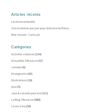
Articles récents
Les livres emballés
Une invention par jour pour distraire les Poilus
Mot-minute : Canicule
Catégories
Activités créatives
(134)
Actualités TétrasLire
(57)
conseils
(6)
Enseignants
(63)
Illustrateurs
(16)
jeux
(5)
Jeux & conseils pour lire
(121)
Le Blog TétrasLire
(480)
Livres à lire
(50)