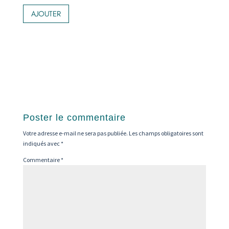
Ce
de
produit
AJOUTER
prix :
a
71,00 €
plusieurs
variations.
à
Les
83,00 €
options
peuvent
être
choisies
sur
la
Poster le commentaire
page
Votre adresse e-mail ne sera pas publiée.
Les champs obligatoires sont
du
indiqués avec
*
produit
Commentaire
*