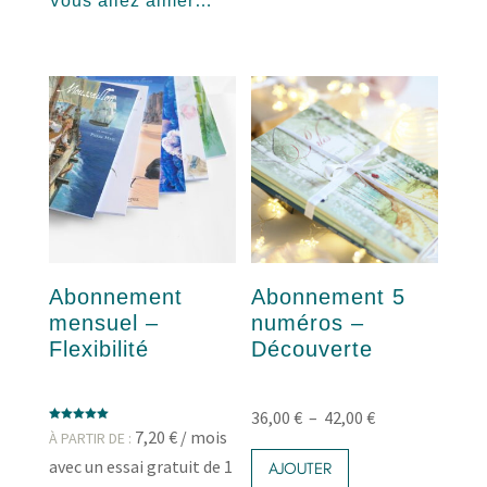
Vous allez aimer…
Abonnement
Abonnement 5
mensuel –
numéros –
Flexibilité
Découverte
Plage
36,00
€
–
42,00
€
Note
7,20
€
/ mois
À PARTIR DE :
Ce
5.00
de
sur 5
avec un essai gratuit de 1
produit
AJOUTER
prix :
a