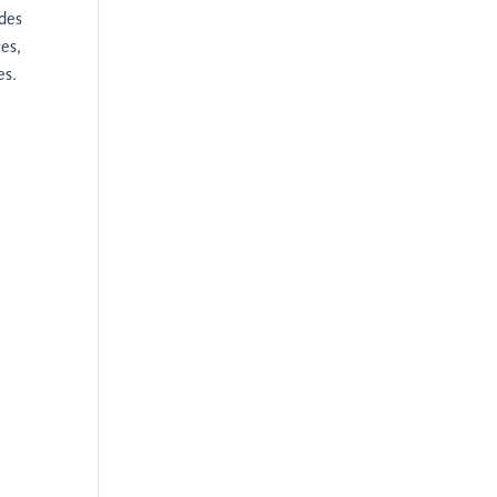
 des
es,
es.