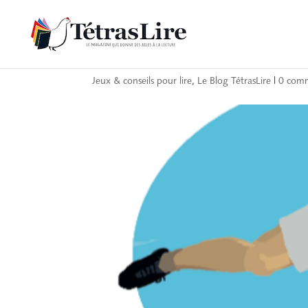
Le concours du lundi
Jeux & conseils pour lire
,
Le Blog TétrasLire
|
0 comm