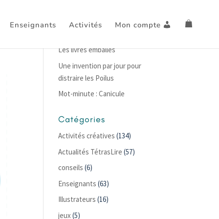
Enseignants
Activités
Mon compte
Articles récents
Les livres emballés
Une invention par jour pour
distraire les Poilus
Mot-minute : Canicule
Catégories
Activités créatives
(134)
Actualités TétrasLire
(57)
conseils
(6)
Enseignants
(63)
Illustrateurs
(16)
jeux
(5)