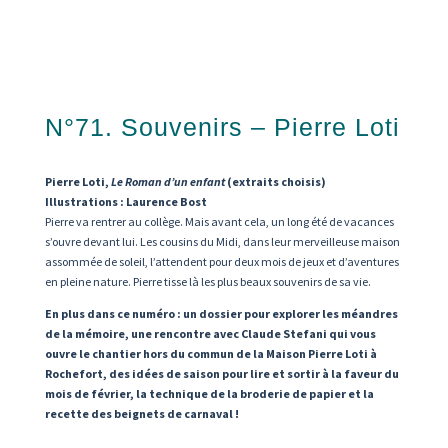
N°71. Souvenirs – Pierre Loti
Pierre Loti,
Le Roman d’un enfant
(extraits choisis)
Illustrations : Laurence Bost
Pierre va rentrer au collège. Mais avant cela, un long été de vacances
s’ouvre devant lui. Les cousins du Midi, dans leur merveilleuse maison
assommée de soleil, l’attendent pour deux mois de jeux et d’aventures
en pleine nature. Pierre tisse là les plus beaux souvenirs de sa vie.
En plus dans ce numéro : un dossier pour explorer les méandres
de la mémoire, une rencontre avec Claude Stefani qui vous
ouvre le chantier hors du commun de la Maison Pierre Loti à
Rochefort, des idées de saison pour lire et sortir à la faveur du
mois de février, la technique de la broderie de papier et la
recette des beignets de carnaval !