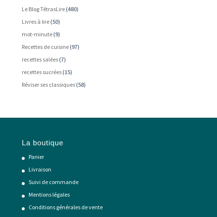
Le Blog TétrasLire
(480)
Livres à lire
(50)
mot-minute
(9)
Recettes de cuisine
(97)
recettes salées
(7)
recettes sucrées
(15)
Réviser ses classiques
(58)
La boutique
Panier
Livraison
Suivi de commande
Mentions légales
Conditions générales de vente