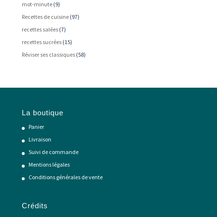
mot-minute
(9)
Recettes de cuisine
(97)
recettes salées
(7)
recettes sucrées
(15)
Réviser ses classiques
(58)
La boutique
Panier
Livraison
Suivi de commande
Mentions légales
Conditions générales de vente
Crédits