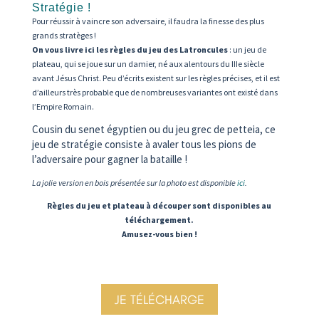
Stratégie !
Pour réussir à vaincre son adversaire, il faudra la finesse des plus
grands stratèges !
On vous livre ici les règles du jeu des Latroncules
: un jeu de
plateau, qui se joue sur un damier, né aux alentours du IIIe siècle
avant Jésus Christ. Peu d’écrits existent sur les règles précises, et il est
d’ailleurs très probable que de nombreuses variantes ont existé dans
l’Empire Romain.
Cousin du senet égyptien ou du jeu grec de petteia, ce
jeu de stratégie consiste à avaler tous les pions de
l’adversaire pour gagner la bataille !
La jolie version en bois présentée sur la photo est disponible
ici
.
Règles du jeu et plateau à découper sont disponibles au
téléchargement.
Amusez-vous bien !
JE TÉLÉCHARGE