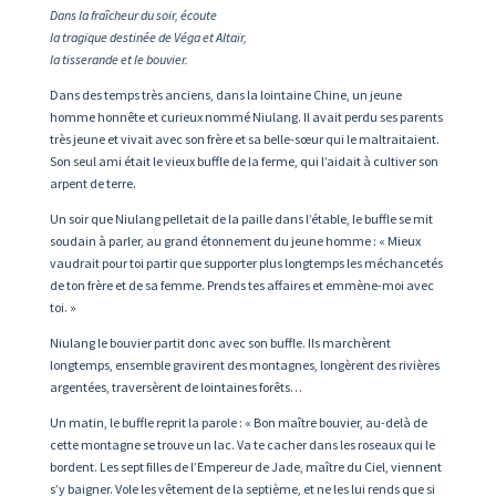
Dans la fra
î
cheur du soir,
é
coute
la tragique destin
é
e de V
é
ga et Alta
ï
r,
la tisserande et le bouvier.
Dans des temps très anciens, dans la lointaine Chine, un jeune
homme honnête et curieux nommé Niulang. Il avait perdu ses parents
très jeune et vivait avec son frère et sa belle-sœur qui le maltraitaient.
Son seul ami était le vieux buffle de la ferme, qui l’aidait à cultiver son
arpent de terre.
Un soir que Niulang pelletait de la paille dans l’étable, le buffle se mit
soudain à parler, au grand étonnement du jeune homme : « Mieux
vaudrait pour toi partir que supporter plus longtemps les méchancetés
de ton frère et de sa femme. Prends tes affaires et emmène-moi avec
toi. »
Niulang le bouvier partit donc avec son buffle. Ils marchèrent
longtemps, ensemble gravirent des montagnes, longèrent des rivières
argentées, traversèrent de lointaines forêts…
Un matin, le buffle reprit la parole : « Bon maître bouvier, au-delà de
cette montagne se trouve un lac. Va te cacher dans les roseaux qui le
bordent. Les sept filles de l’Empereur de Jade, maître du Ciel, viennent
s’y baigner. Vole les vêtement de la septième, et ne les lui rends que si