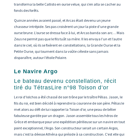
transforma la belle Callisto en ourse velue, qui s’en alla se cacher au
fonds des forêts.
Quinze années avaient passé, et Arcas était devenu un jeune
chasseur intrépide. Ses pas croisèrent un jour la piste d’une grande
ourse brune. L’ourse se dressa face à lui, et Arcas banda son arc… Mais
Zeus ne permit pas que le fils tuât sa mère. Il les envoya l’un et l’autre
dans le ciel, où ils se fixèrent en constellations, la Grande Ourse et la
Petite Ourse, qui tournent dans la voûte céleste sans jamais
disparaître, autour l’étoile Polaire.
Le Navire Argo
Le bateau devenu constellation, récit
tiré du TétrasLire n°98 Toison d’or
Le roi d’Iolchos a été chassé de son trône par le traître Pélias. Jason, le
fils du roi, est bien décidé à reprendre la couronne de son père. Pélias le
met alors au défi de lui rapporter la Toison d’or, une peau de bélier
fabuleuse gardée par un dragon. Jason assemble tous les héros de
Grèce et embarque pour une expédition périlleuse sur un navire en tout
point exceptionnel, l’Argo. Son constructeur serait un certain Argos,
mais c’est la déesse Athéna qui préside à sa construction. C’est elle qui