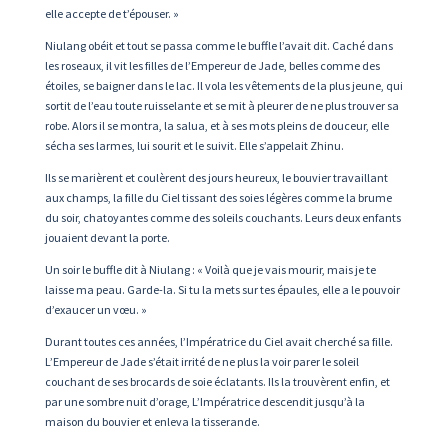
elle accepte de t’épouser. »
Niulang obéit et tout se passa comme le buffle l’avait dit. Caché dans
les roseaux, il vit les filles de l’Empereur de Jade, belles comme des
étoiles, se baigner dans le lac. Il vola les vêtements de la plus jeune, qui
sortit de l’eau toute ruisselante et se mit à pleurer de ne plus trouver sa
robe. Alors il se montra, la salua, et à ses mots pleins de douceur, elle
sécha ses larmes, lui sourit et le suivit. Elle s’appelait Zhinu.
Ils se marièrent et coulèrent des jours heureux, le bouvier travaillant
aux champs, la fille du Ciel tissant des soies légères comme la brume
du soir, chatoyantes comme des soleils couchants. Leurs deux enfants
jouaient devant la porte.
Un soir le buffle dit à Niulang : « Voilà que je vais mourir, mais je te
laisse ma peau. Garde-la. Si tu la mets sur tes épaules, elle a le pouvoir
d’exaucer un vœu. »
Durant toutes ces années, l’Impératrice du Ciel avait cherché sa fille.
L’Empereur de Jade s’était irrité de ne plus la voir parer le soleil
couchant de ses brocards de soie éclatants. Ils la trouvèrent enfin, et
par une sombre nuit d’orage, L’Impératrice descendit jusqu’à la
maison du bouvier et enleva la tisserande.