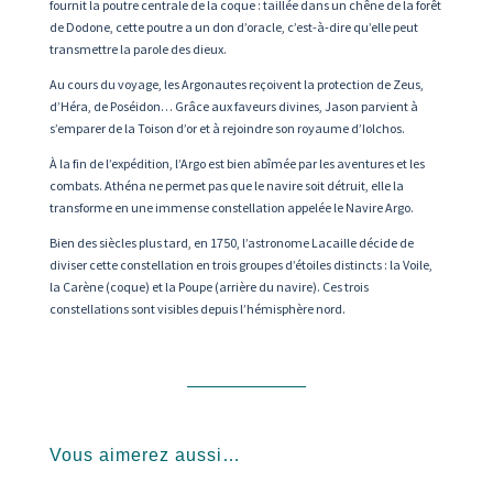
fournit la poutre centrale de la coque : taillée dans un chêne de la forêt
de Dodone, cette poutre a un don d’oracle, c’est-à-dire qu’elle peut
transmettre la parole des dieux.
Au cours du voyage, les Argonautes reçoivent la protection de Zeus,
d’Héra, de Poséidon… Grâce aux faveurs divines, Jason parvient à
s’emparer de la Toison d’or et à rejoindre son royaume d’Iolchos.
À la fin de l’expédition, l’Argo est bien abîmée par les aventures et les
combats. Athéna ne permet pas que le navire soit détruit, elle la
transforme en une immense constellation appelée le Navire Argo.
Bien des siècles plus tard, en 1750, l’astronome Lacaille décide de
diviser cette constellation en trois groupes d’étoiles distincts : la Voile,
la Carène (coque) et la Poupe (arrière du navire). Ces trois
constellations sont visibles depuis l’hémisphère nord.
Vous aimerez aussi…