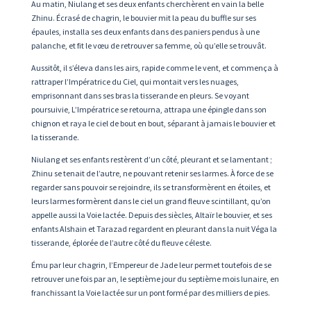
Au matin, Niulang et ses deux enfants cherchèrent en vain la belle
Zhinu. Écrasé de chagrin, le bouvier mit la peau du buffle sur ses
épaules, installa ses deux enfants dans des paniers pendus à une
palanche, et fit le vœu de retrouver sa femme, où qu’elle se trouvât.
Aussitôt, il s’éleva dans les airs, rapide comme le vent, et commença à
rattraper l’Impératrice du Ciel, qui montait vers les nuages,
emprisonnant dans ses bras la tisserande en pleurs. Se voyant
poursuivie, L’Impératrice se retourna, attrapa une épingle dans son
chignon et raya le ciel de bout en bout, séparant à jamais le bouvier et
la tisserande.
Niulang et ses enfants restèrent d’un côté, pleurant et se lamentant ;
Zhinu se tenait de l’autre, ne pouvant retenir ses larmes. À force de se
regarder sans pouvoir se rejoindre, ils se transformèrent en étoiles, et
leurs larmes formèrent dans le ciel un grand fleuve scintillant, qu’on
appelle aussi la Voie lactée. Depuis des siècles, Altaïr le bouvier, et ses
enfants Alshain et Tarazad regardent en pleurant dans la nuit Véga la
tisserande, éplorée de l’autre côté du fleuve céleste.
Ému par leur chagrin, l’Empereur de Jade leur permet toutefois de se
retrouver une fois par an, le septième jour du septième mois lunaire, en
franchissant la Voie lactée sur un pont formé par des milliers de pies.