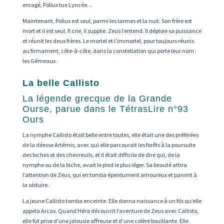
enragé, Pollux tue Lyncée…
Maintenant, Pollux est seul, parmi les larmes et la nuit. Son frère est
mort et il est seul. Il crie, il supplie. Zeus l’entend. Il déploie sa puissance
et réunit les deux frères. Le mortel et l’immortel, pour toujours réunis
au firmament, côte-à-côte, dans la constellation qui porte leur nom :
les Gémeaux.
La belle Callisto
La légende grecque de la Grande
Ourse, parue dans le TétrasLire n°93
Ours
La nymphe Callisto était belle entre toutes, elle était une des préférées
de la déesse Artémis, avec qui elle parcourait les forêts à la poursuite
des biches et des chevreuils, et il était difficile de dire qui, de la
nymphe ou de la biche, avait le pied le plus léger. Sa beauté attira
l’attention de Zeus, qui en tomba éperdument amoureux et parvint à
la séduire.
La jeune Callisto tomba enceinte. Elle donna naissance à un fils qu’elle
appela Arcas. Quand Héra découvrit l’aventure de Zeus avec Callisto,
elle fut prise d’une jalousie affreuse et d’une colère bouillante. Elle