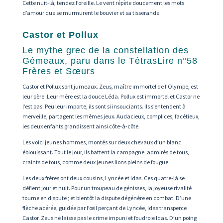
Cette nuit-là, tendez l’oreille. Le vent répète doucement les mots
d’amour que se murmurent le bouvier et sa tisserande.
Castor et Pollux
Le mythe grec de la constellation des
Gémeaux, paru dans le TétrasLire n°58
Frères et Sœurs
Castor et Pollux sont jumeaux. Zeus, maître immortel de l’Olympe, est
leur père. Leur mère est la douce Léda. Pollux est immortel et Castor ne
l’est pas. Peu leur importe, ils sont si insouciants. Ils s’entendent à
merveille, partagent les mêmes jeux. Audacieux, complices, facétieux,
les deux enfants grandissent ainsi côte-à-côte.
Les voici jeunes hommes, montés sur deux chevaux d’un blanc
éblouissant. Tout le jour, ils battent la campagne, admirés de tous,
craints de tous, comme deux jeunes lions pleins de fougue.
Les deux frères ont deux cousins, Lyncée et Idas. Ces quatre-là se
défient jour et nuit. Pour un troupeau de génisses, la joyeuse rivalité
tourne en dispute ; et bientôt la dispute dégénère en combat. D’une
flèche acérée, guidée par l’œil perçant de Lyncée, Idas transperce
Castor. Zeus ne laisse pas le crime impuni et foudroie Idas. D’un poing