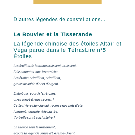
D’autres légendes de constellations…
Le Bouvier et la Tisserande
La légende chinoise des étoiles Altaïr et
Véga parue dans le TétrasLire n°5
Étoiles
Les feuilles de bambou bruissent, bruissent,
Frissonnantes sous la corniche.
Les étoiles scintillent, scintillent,
grains de sable d’or et d’argent.
Enfant qui regarde les
é
toiles,
as-tu song
é
à
leurs secrets
?
Cette rivi
è
re blanche qui traverse nos ciels d
’é
t
é
,
joliment nomm
é
e Voie Lact
é
e,
t
’
a-t-elle cont
é
son histoire
?
En silence sous le firmament,
é
coute la l
é
gende venue d
’
Extr
ê
me-Orient.