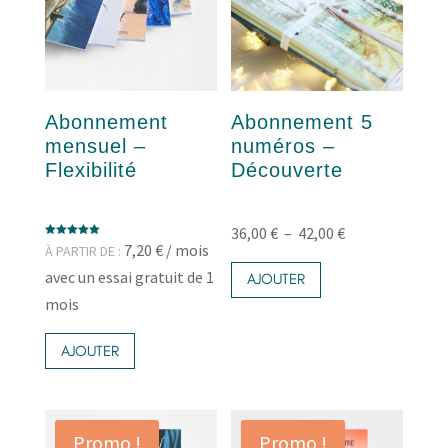
Abonnement
Abonnement 5
mensuel –
numéros –
Flexibilité
Découverte
Plage
36,00
€
–
42,00
€
Note
7,20
€
/ mois
À PARTIR DE :
Ce
5.00
de
sur 5
avec un essai gratuit de 1
produit
AJOUTER
prix :
a
mois
36,00 €
plusieurs
Ce
variations.
à
produit
AJOUTER
Les
42,00 €
a
options
plusieurs
peuvent
variations.
être
Les
choisies
Promo !
Promo !
options