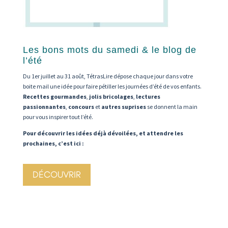
Les bons mots du samedi & le blog de
l’été
Du 1er juillet au 31 août, TétrasLire dépose chaque jour dans votre
boite mail une idée pour faire pétiller les journées d’été de vos enfants.
Recettes gourmandes
,
jolis bricolages
,
lectures
passionnantes
,
concours
et
autres suprises
se donnent la main
pour vous inspirer tout l’été.
Pour découvrir les idées déjà dévoilées, et attendre les
prochaines, c’est ici :
DÉCOUVRIR