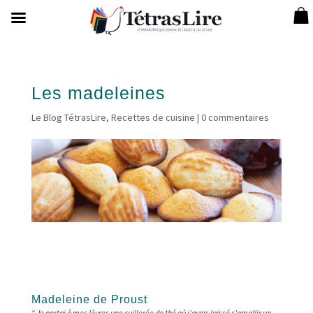
Les madeleines
Le Blog TétrasLire
,
Recettes de cuisine
|
0 commentaires
Madeleine de Proust
“ Je portai à mes lèvres une cuillerée de thé où j’avais laissé s’amollir un