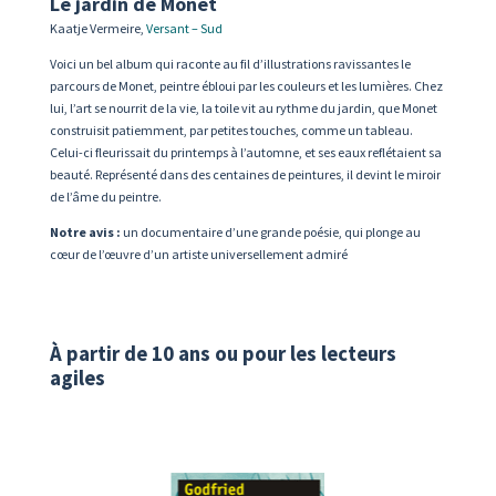
Le jardin de Monet
Kaatje Vermeire,
Versant –
Sud
Voici un bel album qui raconte au fil d’illustrations ravissantes le
parcours de Monet, peintre ébloui par les couleurs et les lumières. Chez
lui, l’art se nourrit de la vie, la toile vit au rythme du jardin, que Monet
construisit patiemment, par petites touches, comme un tableau.
Celui-ci fleurissait du printemps à l’automne, et ses eaux reflétaient sa
beauté. Représenté dans des centaines de peintures, il devint le miroir
de l’âme du peintre.
Notre avis :
un documentaire d’une grande poésie, qui plonge au
cœur de l’œuvre d’un artiste universellement admiré
À partir de 10 ans ou pour les lecteurs
agiles