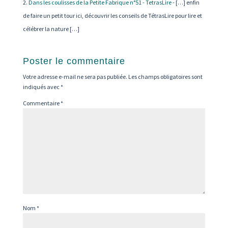
Dans les coulisses de la Petite Fabrique n°51 - TetrasLire
- […] enfin
de faire un petit tour ici, découvrir les conseils de TétrasLire pour lire et
célébrer la nature […]
Poster le commentaire
Votre adresse e-mail ne sera pas publiée.
Les champs obligatoires sont
indiqués avec
*
Commentaire
*
Nom
*