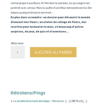
climat propice aux fleurs. M. Perroton le sait bien, lui qui soigne son
jardinet avec amour. Mais la quête d’une fleur extraordinaire lui ôte
depuis quelque temps le sommeil…
En plus dans ce numéro : un dossier pour découvrir le monde
étonnant des fleurs ; un atelier de collage de fleurs, des
recettes pour enchanter le mois, et beaucoup d’autres
surprises, de jeux, de quiz et d’aventures…
336 en stock
quantité
AJOUTER AU PANIER
de
N°84.
Fleurs
-
Julie
Lavergne
Rétroliens/Pings
La recette de la tarte des Alpes - TetrasLire
- […] LIRE PLUS […]