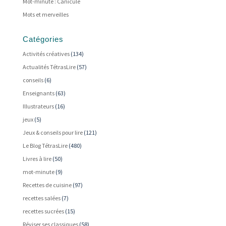
Mot-minute : Canicule
Mots et merveilles
Catégories
Activités créatives
(134)
Actualités TétrasLire
(57)
conseils
(6)
Enseignants
(63)
Illustrateurs
(16)
jeux
(5)
Jeux & conseils pour lire
(121)
Le Blog TétrasLire
(480)
Livres à lire
(50)
mot-minute
(9)
Recettes de cuisine
(97)
recettes salées
(7)
recettes sucrées
(15)
Réviser ses classiques
(58)