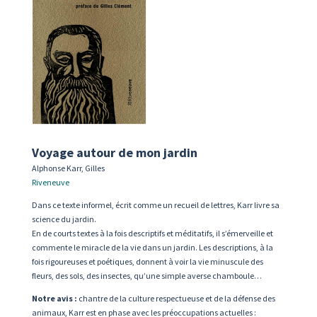
Voyage autour de mon jardin
Alphonse Karr, Gilles
Riveneuve
Dans ce texte informel, écrit
comme un recueil de lettres,
Karr livre sa
science du jardin.
En de courts textes à la fois descriptifs et
méditatifs, il s’émerveille et
commente le
miracle de la vie dans un jardin. Les des
criptions, à la
fois rigoureuses et poétiques,
donnent à voir la vie minuscule des
fleurs,
des sols, des insectes, qu’une simple averse
chamboule…
Notre avis :
chantre de la culture respectueuse
et de la défense des
animaux, Karr est en phase
avec les préoccupations actuelles :