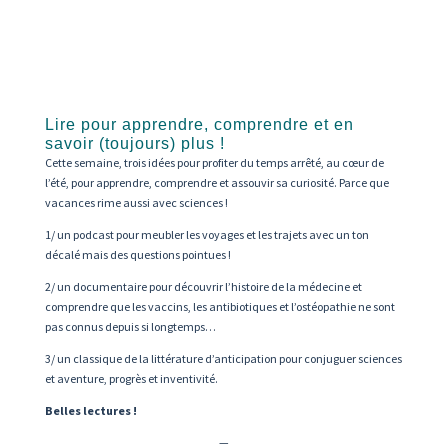
Lire pour apprendre, comprendre et en
savoir (toujours) plus !
Cette semaine, trois idées pour profiter du temps arrêté, au cœur de
l’été, pour apprendre, comprendre et assouvir sa curiosité. Parce que
vacances rime aussi avec sciences !
1/ un podcast pour meubler les voyages et les trajets avec un ton
décalé mais des questions pointues !
2/ un documentaire pour découvrir l’histoire de la médecine et
comprendre que les vaccins, les antibiotiques et l’ostéopathie ne sont
pas connus depuis si longtemps…
3/ un classique de la littérature d’anticipation pour conjuguer sciences
et aventure, progrès et inventivité.
Belles lectures !
—