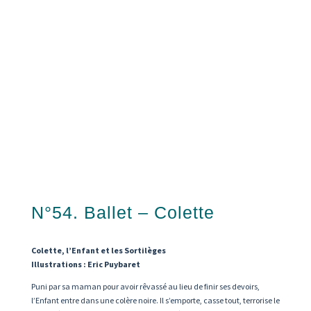
N°54. Ballet – Colette
Colette, l’Enfant et les Sortilèges
Illustrations : Eric Puybaret
Puni par sa maman pour avoir rêvassé au lieu de finir ses devoirs,
l’Enfant entre dans une colère noire. Il s’emporte, casse tout, terrorise le