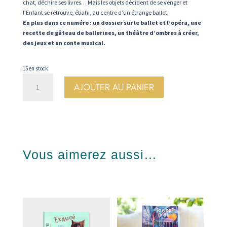
chat, déchire ses livres… Mais les objets décident de se venger et
l’Enfant se retrouve, ébahi, au centre d’un étrange ballet.
En plus dans ce numéro : un dossier sur le ballet et l’opéra, une
recette de gâteau de ballerines, un théâtre d’ombres à créer,
des jeux et un conte musical.
15 en stock
quantité
AJOUTER AU PANIER
de
N°54.
Ballet
-
Colette
Vous aimerez aussi…