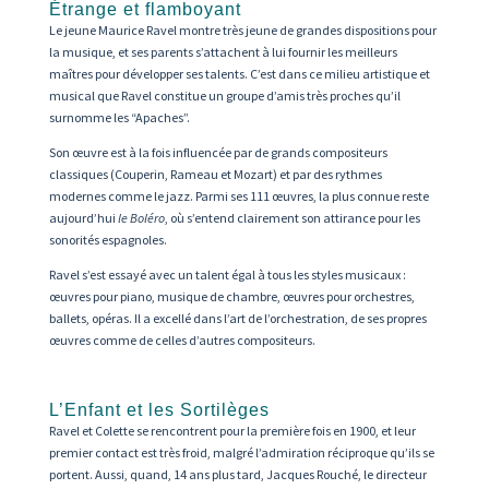
Étrange et flamboyant
Le jeune Maurice Ravel montre très jeune de grandes dispositions pour
la musique, et ses parents s’attachent à lui fournir les meilleurs
maîtres pour développer ses talents. C’est dans ce milieu artistique et
musical que Ravel constitue un groupe d’amis très proches qu’il
surnomme les “Apaches”.
Son œuvre est à la fois influencée par de grands compositeurs
classiques (Couperin, Rameau et Mozart) et par des rythmes
modernes comme le jazz. Parmi ses 111 œuvres, la plus connue reste
aujourd’hui
le Boléro
, où s’entend clairement son attirance pour les
sonorités espagnoles.
Ravel s’est essayé avec un talent égal à tous les styles musicaux :
œuvres pour piano, musique de chambre, œuvres pour orchestres,
ballets, opéras. Il a excellé dans l’art de l’orchestration, de ses propres
œuvres comme de celles d’autres compositeurs.
L’Enfant et les Sortilèges
Ravel et Colette se rencontrent pour la première fois en 1900, et leur
premier contact est très froid, malgré l’admiration réciproque qu’ils se
portent. Aussi, quand, 14 ans plus tard, Jacques Rouché, le directeur