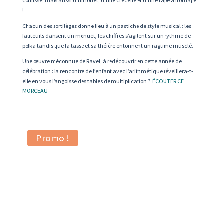
coulisse, mais aussi d’un fouet, d’une crécelle et d’une râpe à fromage
!
Chacun des sortilèges donne lieu à un pastiche de style musical : les
fauteuils dansent un menuet, les chiffres s’agitent sur un rythme de
polka tandis que la tasse et sa théière entonnent un ragtime musclé.
Une œuvre méconnue de Ravel, à redécouvrir en cette année de
célébration : la rencontre de l’enfant avec l’arithmétique réveillera-t-
elle en vous l’angoisse des tables de multiplication ?
ÉCOUTER CE
MORCEAU
Promo !