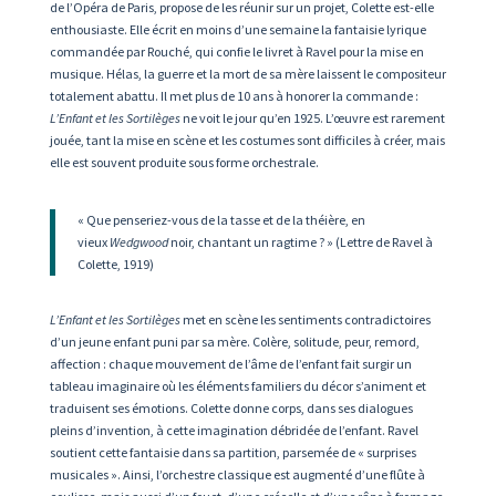
de l’Opéra de Paris, propose de les réunir sur un projet, Colette est-elle
enthousiaste. Elle écrit en moins d’une semaine la fantaisie lyrique
commandée par Rouché, qui confie le livret à Ravel pour la mise en
musique. Hélas, la guerre et la mort de sa mère laissent le compositeur
totalement abattu. Il met plus de 10 ans à honorer la commande :
L’Enfant et les Sortilèges
ne voit le jour qu’en 1925. L’œuvre est rarement
jouée, tant la mise en scène et les costumes sont difficiles à créer, mais
elle est souvent produite sous forme orchestrale.
« Que penseriez-vous de la tasse et de la théière, en
vieux
Wedgwood
noir, chantant un ragtime ? » (Lettre de Ravel à
Colette, 1919)
L’Enfant et les Sortilèges
met en scène les sentiments contradictoires
d’un jeune enfant puni par sa mère. Colère, solitude, peur, remord,
affection : chaque mouvement de l’âme de l’enfant fait surgir un
tableau imaginaire où les éléments familiers du décor s’animent et
traduisent ses émotions. Colette donne corps, dans ses dialogues
pleins d’invention, à cette imagination débridée de l’enfant. Ravel
soutient cette fantaisie dans sa partition, parsemée de « surprises
musicales ». Ainsi, l’orchestre classique est augmenté d’une flûte à