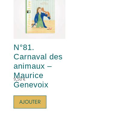
N°81.
Carnaval des
animaux –
Maurice
9,50
€
Genevoix
AJOUTER