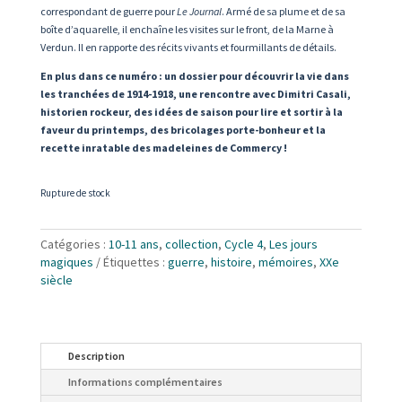
correspondant de guerre pour
Le Journal
. Armé de sa plume et de sa
boîte d’aquarelle, il enchaîne les visites sur le front, de la Marne à
Verdun. Il en rapporte des récits vivants et fourmillants de détails.
En plus dans ce numéro : un dossier pour découvrir la vie dans
les tranchées de 1914-1918, une rencontre avec Dimitri Casali,
historien rockeur, des idées de saison pour lire et sortir à la
faveur du printemps, des bricolages porte-bonheur et la
recette inratable des madeleines de Commercy !
Rupture de stock
Catégories :
10-11 ans
,
collection
,
Cycle 4
,
Les jours
magiques
Étiquettes :
guerre
,
histoire
,
mémoires
,
XXe
siècle
Description
Informations complémentaires