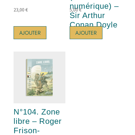
numérique) –
23,00
€
5,00
€
Sir Arthur
Conan Doyle
AJOUTER
AJOUTER
N°104. Zone
libre – Roger
Frison-