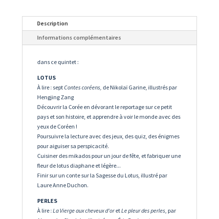
Description
Informations complémentaires
dans ce quintet :
LOTUS
À lire : sept
Contes coréens,
de Nikolaï Garine, illustrés par
Hengjing Zang
Découvrir la Corée en dévorant le reportage sur ce petit
pays et son histoire, et apprendre à voir le monde avec des
yeux de Coréen !
Poursuivre la lecture avec des jeux, des quiz, des énigmes
pour aiguiser sa perspicacité.
Cuisiner des mikados pour un jour de fête, et fabriquer une
fleur de lotus diaphane et légère...
Finir sur un conte sur la Sagesse du Lotus, illustré par
Laure Anne Duchon.
PERLES
À lire :
La Vierge aux cheveux d'or
et
Le pleur des perles
, par