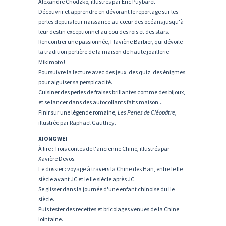
Alexandre Chodzko, illustrés par Éric Puybaret
Découvrir et apprendre en dévorant le reportage sur les
perles depuis leur naissance au cœur des océans jusqu'à
leur destin exceptionnel au cou des rois et des stars.
Rencontrer une passionnée, Flaviène Barbier, qui dévoile
la tradition perlière de la maison de haute joaillerie
Mikimoto !
Poursuivre la lecture avec des jeux, des quiz, des énigmes
pour aiguiser sa perspicacité.
Cuisiner des perles de fraises brillantes comme des bijoux,
et se lancer dans des autocollants faits maison...
Finir sur une légende romaine,
Les Perles de Cléopâtre
,
illustrée par Raphaël Gauthey.
XIONGWEI
À lire :
Trois contes de l'ancienne Chine, illustrés par
Xavière Devos.
Le dossier : voyage à travers la Chine des Han, entre le IIe
siècle avant JC et le IIe siècle après JC.
Se glisser dans la journée d'une enfant chinoise du IIe
siècle.
Puis tester des recettes et bricolages venues de la Chine
lointaine.