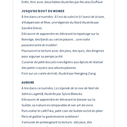
Enfin, finir avec
deux fables illustrées par Nicolas Duffaut
JUSQU'AU BOUT DU MONDE
À lire dans ce numéro :
À l’est du soleil et à l’ouest de la lune,
d’Asbjørnsen et Moe, une légende du Nord illustrée par
Xavière Devos
Découvrir et apprendre en dévorant le reportage sur la
Norvège, des fjords au cercle polaire... une visite
passionnante et insolite !
Poursuivre la lecture avec des jeux, des quiz, des énigmes
pour aiguiser sa perspicacité.
Cuisiner de petit biscuits norvégiens aux épices et réaliser
des porte-crayons aux allures polaires.
Finir sur un conte de troll, illustré par Hengjing Zang.
AURORE
À lire dans ce numéro,
La Légende de la rose de Noël
de
Selma Lagerlöf, illustrée par Sylvie Bleeckx.
Découvrir et apprendre en dévorant le dossier sur la
Suède, sa nature incomparable et son art de vivre.
Puis visiter le café Fika, petit coin de Suède niché en plein
Paris et goûter la gastronomie suédoise !
S’amuser en prolongeant la lecture : des jeux, des