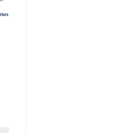
il
rises
: