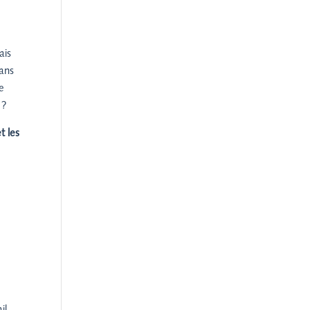
ais
sans
le
 ?
t les