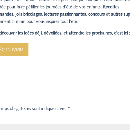
r juillet au 31 août, TétrasLire dépose chaque jour dans votre boite ma
dée pour faire pétiller les journées d’été de vos enfants.
Recettes
mandes
,
jolis bricolages
,
lectures passionnantes
,
concours
et
autres sup
nnent la main pour vous inspirer tout l’été.
découvrir les idées déjà dévoilées, et attendre les prochaines, c’est ici 
ÉCOUVRIR
amps obligatoires sont indiqués avec
*