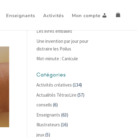
Enseignants
Activités
Mon compte
Articles récents
Les livres emballés
Une invention par jour pour
distraire les Poilus
Mot-minute : Canicule
Catégories
Activités créatives
(134)
Actualités TétrasLire
(57)
conseils
(6)
Enseignants
(63)
Illustrateurs
(16)
jeux
(5)