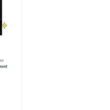
 en
ement