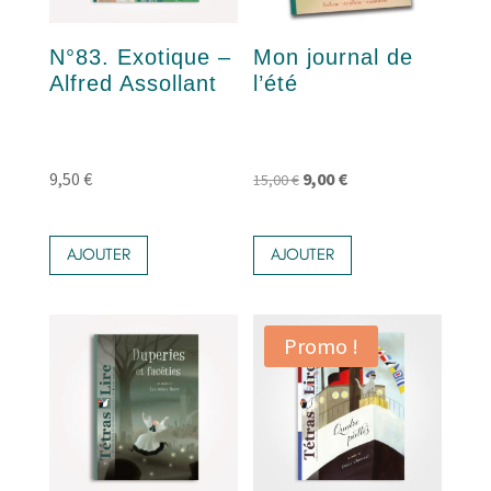
N°83. Exotique –
Mon journal de
Alfred Assollant
l’été
Le
Le
9,50
€
9,00
€
15,00
€
prix
prix
initial
actuel
AJOUTER
AJOUTER
était :
est :
15,00 €.
9,00 €.
Promo !