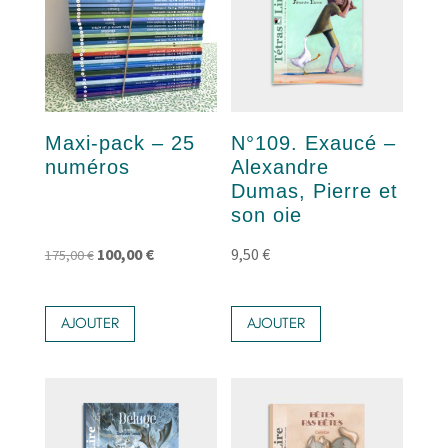
options
peuvent
être
choisies
sur
Maxi-pack – 25
N°109. Exaucé –
la
numéros
Alexandre
page
Dumas, Pierre et
du
son oie
produit
Le
Le
100,00
€
9,50
€
175,00
€
prix
prix
initial
actuel
AJOUTER
AJOUTER
était :
est :
175,00 €.
100,00 €.