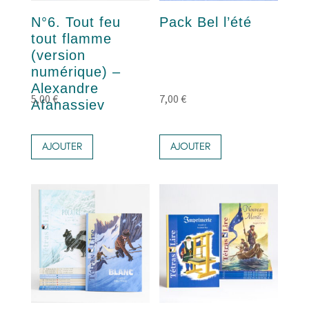
N°6. Tout feu
Pack Bel l’été
tout flamme
(version
numérique) –
Alexandre
5,00
€
7,00
€
Afanassiev
AJOUTER
AJOUTER