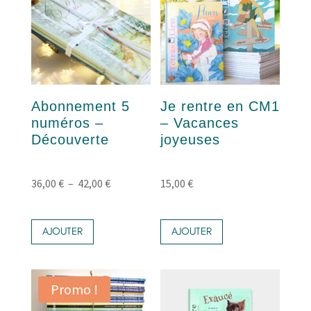
Abonnement 5
Je rentre en CM1
numéros –
– Vacances
Découverte
joyeuses
Plage
36,00
€
–
42,00
€
15,00
€
de
Ce
prix :
AJOUTER
AJOUTER
produit
36,00 €
a
à
plusieurs
42,00 €
Promo !
variations.
Les