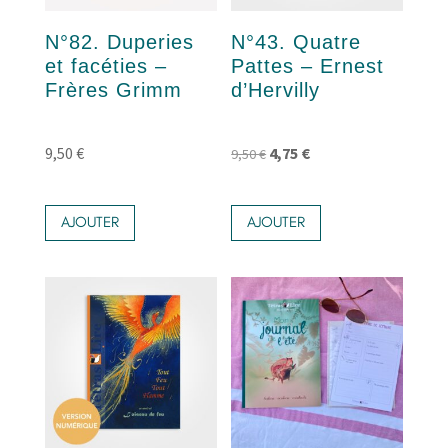
N°82. Duperies
N°43. Quatre
et facéties –
Pattes – Ernest
Frères Grimm
d’Hervilly
Le
Le
9,50
€
4,75
€
9,50
€
prix
prix
initial
actuel
AJOUTER
AJOUTER
était :
est :
9,50 €.
4,75 €.