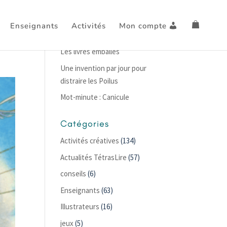
Enseignants
Activités
Mon compte
Articles récents
Les livres emballés
Une invention par jour pour
distraire les Poilus
Mot-minute : Canicule
Catégories
Activités créatives
(134)
Actualités TétrasLire
(57)
conseils
(6)
Enseignants
(63)
Illustrateurs
(16)
jeux
(5)