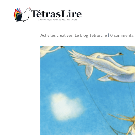
Fête des mères : la 
Activités créatives
,
Le Blog TétrasLire
|
0 commentai