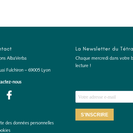
tact
La Newsletter du Tétr
ions AlbaVerba
Chaque mercredi dans votre boî
lecture !
uai Fulchiron – 69005 Lyon
actez-nous
S'INSCRIRE
te des données personnelles
ookies