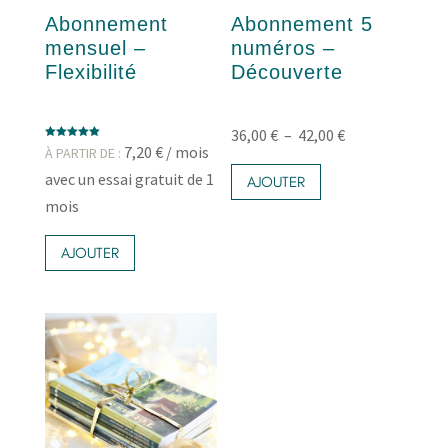
Abonnement
Abonnement 5
mensuel –
numéros –
Flexibilité
Découverte
Plage
36,00
€
–
42,00
€
Note
7,20
€
/ mois
À PARTIR DE :
Ce
5.00
de
sur 5
avec un essai gratuit de 1
produit
AJOUTER
prix :
a
mois
36,00 €
plusieurs
Ce
variations.
à
produit
AJOUTER
Les
42,00 €
a
options
plusieurs
peuvent
variations.
être
Les
choisies
options
sur
peuvent
la
être
page
choisies
du
sur
produit