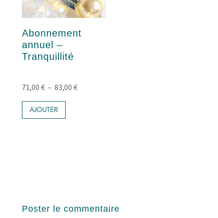
la
page
du
produit
Abonnement
annuel –
Tranquillité
Plage
71,00
€
–
83,00
€
Ce
de
produit
AJOUTER
prix :
a
71,00 €
plusieurs
variations.
à
Les
83,00 €
options
peuvent
être
choisies
sur
la
Poster le commentaire
page