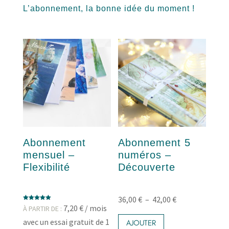
L’abonnement, la bonne idée du moment !
Abonnement
Abonnement 5
mensuel –
numéros –
Flexibilité
Découverte
Plage
36,00
€
–
42,00
€
Note
7,20
€
/ mois
À PARTIR DE :
Ce
5.00
de
sur 5
avec un essai gratuit de 1
produit
AJOUTER
prix :