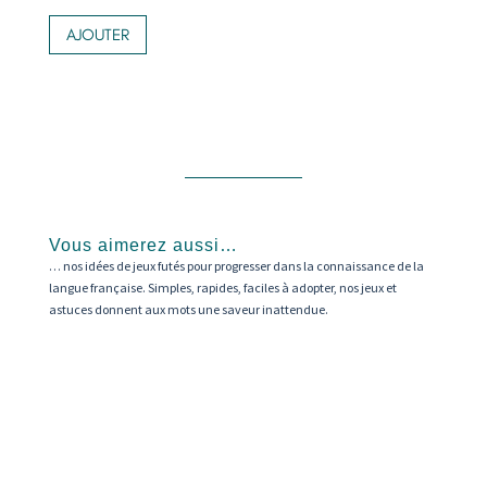
Ce
de
produit
AJOUTER
prix :
a
71,00 €
plusieurs
variations.
à
Les
83,00 €
options
peuvent
être
choisies
sur
Vous aimerez aussi…
la
… nos idées de jeux futés pour progresser dans la connaissance de la
page
langue française. Simples, rapides, faciles à adopter, nos jeux et
du
astuces donnent aux mots une saveur inattendue.
produit