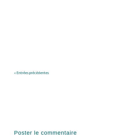
Marie PELISSIER
Mots et merveilles de la langue françaiseSavez-
vous qu'un enfant utilise en moyenne 100 mots de
vocabulaire au quotidien, alors que la langue
française en possède près de 150 000 ? Comment
lui faire découvrir ces infinies richesses sans
risquer l'indigestion ? Le...
« Entrées précédentes
Poster le commentaire