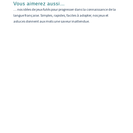
Vous aimerez aussi…
la
… nos idées de jeux futés pour progresser dans la connaissance de la
page
langue française. Simples, rapides, faciles à adopter, nos jeux et
du
astuces donnent aux mots une saveur inattendue.
produit
Marie PELISSIER