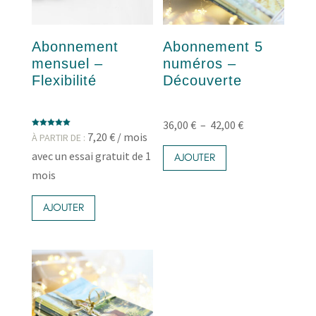
Abonnement
Abonnement 5
mensuel –
numéros –
Flexibilité
Découverte
Plage
36,00
€
–
42,00
€
Note
7,20
€
/ mois
À PARTIR DE :
Ce
5.00
de
sur 5
avec un essai gratuit de 1
produit
AJOUTER
prix :
a
mois
36,00 €
plusieurs
Ce
variations.
à
produit
AJOUTER
Les
42,00 €
a
options
plusieurs
peuvent
variations.
être
Les
choisies
options
sur
peuvent
la
être
page