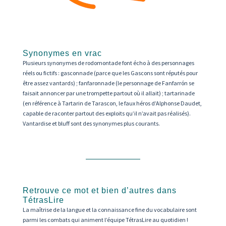
Synonymes en vrac
Plusieurs synonymes de rodomontade font écho à des personnages
réels ou fictifs : gasconnade (parce que les Gascons sont réputés pour
être assez vantards) ; fanfaronnade (le personnage de Fanfarrón se
faisait annoncer par une trompette partout où il allait) ; tartarinade
(en référence à Tartarin de Tarascon, le faux héros d’Alphonse Daudet,
capable de raconter partout des exploits qu’il n’avait pas réalisés).
Vantardise et bluff sont des synonymes plus courants.
Retrouve ce mot et bien d’autres dans
TétrasLire
La maîtrise de la langue et la connaissance fine du vocabulaire sont
parmi les combats qui animent l’équipe TétrasLire au quotidien !