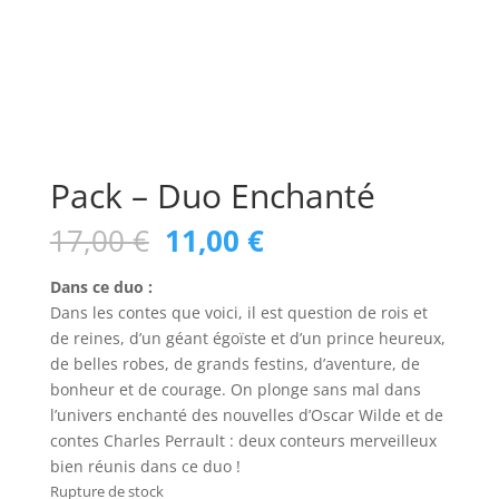
Pack – Duo Enchanté
Le
Le
17,00
€
11,00
€
prix
prix
initial
actuel
Dans ce duo :
était :
est :
Dans les contes que voici, il est question de rois et
17,00 €.
11,00 €.
de reines, d’un géant égoïste et d’un prince heureux,
de belles robes, de grands festins, d’aventure, de
bonheur et de courage. On plonge sans mal dans
l’univers enchanté des nouvelles d’Oscar Wilde et de
contes Charles Perrault : deux conteurs merveilleux
bien réunis dans ce duo !
Rupture de stock