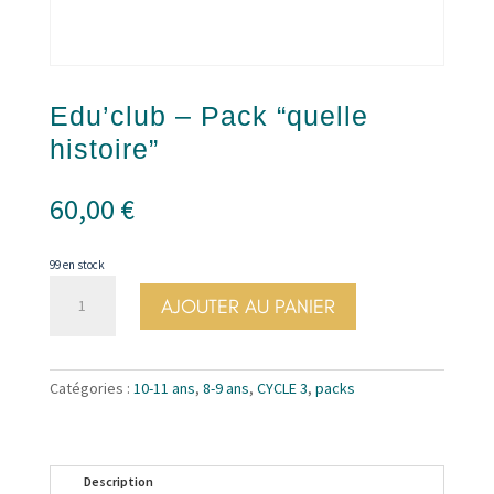
Edu’club – Pack “quelle
histoire”
60,00
€
99 en stock
quantité
AJOUTER AU PANIER
de
Edu'club
-
Pack
Catégories :
10-11 ans
,
8-9 ans
,
CYCLE 3
,
packs
"quelle
histoire"
Description