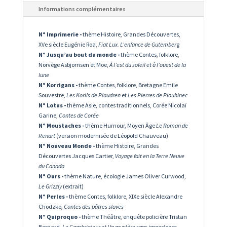
Informations complémentaires
N° Imprimerie -
thème Histoire, Grandes Découvertes,
XVe siècle Eugénie Roa,
Fiat Lux. L’enfance de Gutember
g
N° Jusqu’au bout du monde -
thème Contes, folklore,
Norvège Asbjornsen et Moe,
À l’est du soleil et à l’ouest de la
lune
N° Korrigans -
thème Contes, folklore, Bretagne Emile
Souvestre,
Les Korils de Plaudren
et
Les Pierres de Plouhinec
N° Lotus -
thème Asie, contes traditionnels, Corée Nicolaï
Garine,
Contes de Corée
N° Moustaches -
thème Humour, Moyen Âge
Le Roman de
Renart
(version modernisée de Léopold Chauveau)
N° Nouveau Monde -
thème Histoire, Grandes
Découvertes Jacques Cartier,
Voyage fait en la Terre Neuve
du Canada
N° Ours -
thème Nature, écologie James Oliver Curwood,
Le Grizzly
(extrait)
N° Perles -
thème Contes, folklore, XIXe siècle Alexandre
Chodzko,
Contes des pâtres slaves
N° Quiproquo -
thème Théâtre, enquête policière Tristan
Bernard,
Le Cambrioleur et Un mystère sans importance