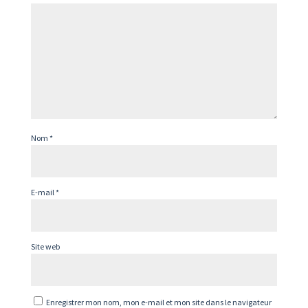
Nom
*
E-mail
*
Site web
Enregistrer mon nom, mon e-mail et mon site dans le navigateur