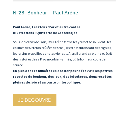
N°28. Bonheur – Paul Arène
Paul Arène, Les Clous d’or et autre contes
Illustrations : Quitterie de Castelbajac
Sous le ciel bas de Paris, Paul Arène ferme les yeux et se souvient : les
collines de Sisteron brûlées de soleil, le cri assourdissant des cigales,
les raisins grappillés dans les vignes… Alors il prend sa plume et écrit
des histoires de sa Provence bien-aimée, où le bonheur coule de
source.
En plus dans ce numéro : un dossier pour découvrir les petites
recettes du bonheur, des jeux, des bricolages, deux recettes
pleines de joie et un conte philosophique.
JE DÉCOUVRE