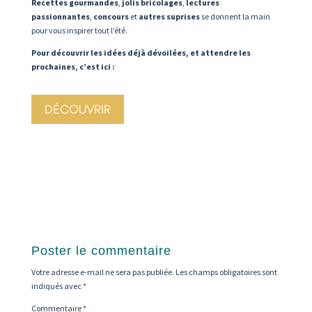
Recettes gourmandes
,
jolis bricolages
,
lectures
passionnantes
,
concours
et
autres suprises
se donnent la main
pour vous inspirer tout l’été.
Pour découvrir les idées déjà dévoilées, et attendre les
prochaines, c’est ici :
DÉCOUVRIR
Poster le commentaire
Votre adresse e-mail ne sera pas publiée.
Les champs obligatoires sont
indiqués avec
*
Commentaire
*