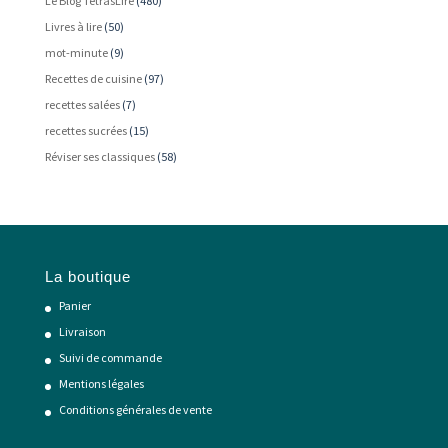
Le Blog TétrasLire
(480)
Livres à lire
(50)
mot-minute
(9)
Recettes de cuisine
(97)
recettes salées
(7)
recettes sucrées
(15)
Réviser ses classiques
(58)
La boutique
Panier
Livraison
Suivi de commande
Mentions légales
Conditions générales de vente