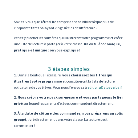
Saviez-vous que TétrasLire compte dans sa bibliothèque plus de
cinquante titres balayant vingt siècles de littérature ?
Venez y piocher les numéros qui illustreront votre programme et créez
une liste de lecture à partager à votre classe.
Un outil économique,
pratique et unique : on vous explique !
3 étapes simples
1.
Dans la boutique TétrasLire,
vous choisissez les titres qui
illustrent votre programme
et constitueront la liste de lecture
obligatoire de vos élèves. Vous nous l’envoyez à
editions@albaverba.fr
2. Nous créons votre pack sur-mesure et vous partageons le lien
privé
sur lequel les parents d’élèves commandent directement.
3. À la date de clôture des commandes, nous préparons un colis
groupé
, livré directement dans votre classe. La lecture peut
commencer !