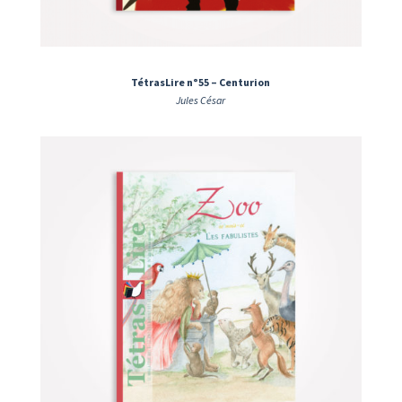
TétrasLire n°55 – Centurion
Jules César