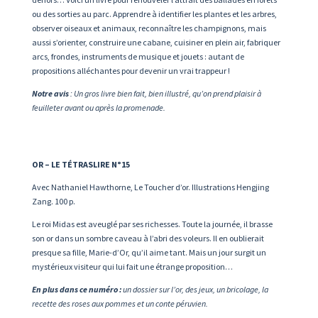
ou des sorties au parc. Apprendre à identifier les plantes et les arbres,
observer oiseaux et animaux, reconnaître les champignons, mais
aussi s’orienter, construire une cabane, cuisiner en plein air, fabriquer
arcs, frondes, instruments de musique et jouets : autant de
propositions alléchantes pour devenir un vrai trappeur !
Notre avis
: Un gros livre bien fait, bien illustré, qu’on prend plaisir à
feuilleter avant ou après la promenade.
OR – LE TÉTRASLIRE N°15
Avec Nathaniel Hawthorne, Le Toucher d’or. Illustrations Hengjing
Zang. 100 p.
Le roi Midas est aveuglé par ses richesses. Toute la journée, il brasse
son or dans un sombre caveau à l’abri des voleurs. Il en oublierait
presque sa fille, Marie-d’Or, qu’il aime tant. Mais un jour surgit un
mystérieux visiteur qui lui fait une étrange proposition…
En plus dans ce numéro :
un dossier sur l’or, des jeux, un bricolage, la
recette des roses aux pommes et un conte péruvien.