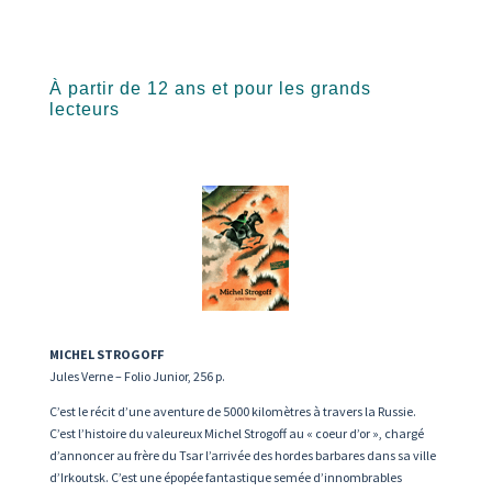
À partir de 12 ans et pour les grands
lecteurs
MICHEL STROGOFF
Jules Verne – Folio Junior, 256 p.
C
’est le r
écit d
’une aventure de 5000 kilom
ètres
à travers la Russie.
C
’est l
’histoire du valeureux Michel Strogoff au
« coeur d’or
»
, charg
é
d
’annoncer au fr
ère du Tsar l
’
arriv
ée des hordes barbares dans sa ville
d’Irkoutsk. C
’est une
épop
ée fantastique sem
ée d’innombrables