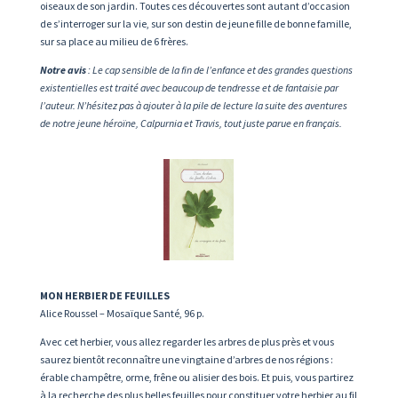
oiseaux de son jardin. Toutes ces découvertes sont autant d’occasion
de s’interroger sur la vie, sur son destin de jeune fille de bonne famille,
sur sa place au milieu de 6 frères.
Notre avis
: Le cap sensible de la fin de l’enfance et des grandes questions
existentielles est traité avec beaucoup de tendresse et de fantaisie par
l’auteur. N’hésitez pas à ajouter à la pile de lecture la suite des aventures
de notre jeune héroïne, Calpurnia et Travis, tout juste parue en français.
MON HERBIER DE FEUILLES
Alice Roussel – Mosaïque Santé, 96 p.
Avec cet herbier, vous allez regarder les arbres de plus près et vous
saurez bientôt reconnaître une vingtaine d’arbres de nos régions :
érable champêtre, orme, frêne ou alisier des bois. Et puis, vous partirez
à la recherche des plus belles feuilles pour constituer votre herbier au fil