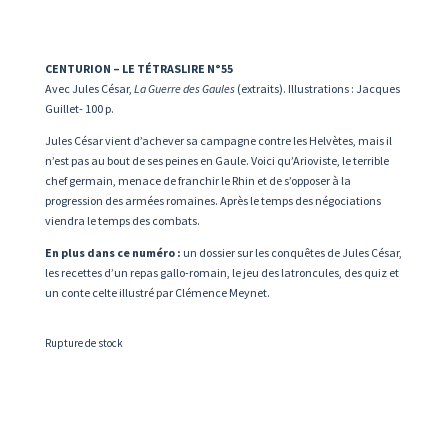
CENTURION – LE TÉTRASLIRE N°55
Avec Jules César,
La Guerre des Gaules
(extraits). Illustrations : Jacques
Guillet- 100 p.
Jules César vient d’achever sa campagne contre les Helvètes, mais il
n’est pas au bout de ses peines en Gaule. Voici qu’Arioviste, le terrible
chef germain, menace de franchir le Rhin et de s’opposer à la
progression des armées romaines. Après le temps des négociations
viendra le temps des combats.
En plus dans ce numéro :
un dossier sur les conquêtes de Jules César,
les recettes d’un repas gallo-romain, le jeu des latroncules, des quiz et
un conte celte illustré par Clémence Meynet.
Rupture de stock