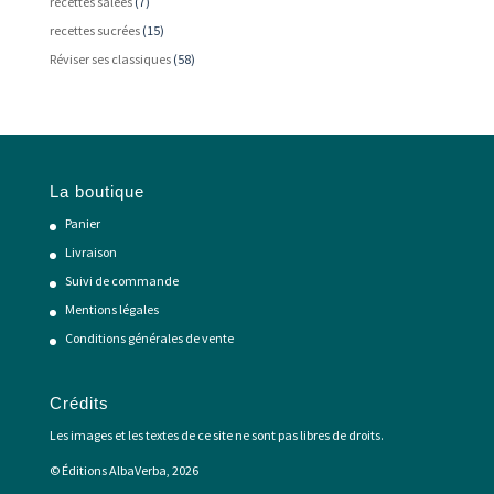
recettes salées
(7)
recettes sucrées
(15)
Réviser ses classiques
(58)
La boutique
Panier
Livraison
Suivi de commande
Mentions légales
Conditions générales de vente
Crédits
Les images et les textes de ce site ne sont pas libres de droits.
© Éditions AlbaVerba, 2026