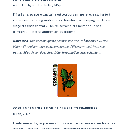
Astrid Lindgren – Hachette, 345 p.
Fifi a 9 ans, son père capitaine est toujours en mer et elle est livrée à
elle-même dans la grande maison familiale, accompagnée de son
singe et de son cheval… Heureusement, elle ne manque pas
d’imagination pour animer son quotidien !
Notre avis
: Une héroïne qui n’a pas pris une ride, même après 70 ans !
Malgré l’invraisemblance du personnage, Fifi ressemble à toutes les
petites filles de son âge, vive, drôle, imaginative, imprévisible…
COPAINS DES BOIS, LE GUIDE DES PETITS TRAPPEURS
Milan, 256 p.
L’automne est là, les premiers frimas aussi, et on hésite à mettre le nez
dehors… Voici un livre pour renouveler l’attrait des ballades en forêts