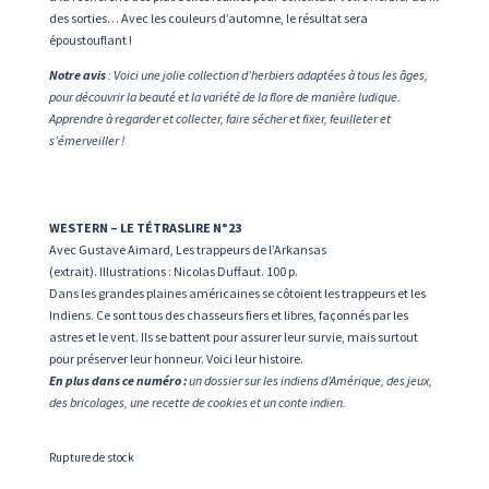
des sorties… Avec les couleurs d’automne, le résultat sera
époustouflant !
Notre avis
: Voici une jolie collection d’herbiers adaptées à tous les âges,
pour découvrir la beauté et la variété de la flore de manière ludique.
Apprendre à regarder et collecter, faire sécher et fixer, feuilleter et
s’émerveiller !
WESTERN – LE TÉTRASLIRE N°23
Avec Gustave Aimard, Les trappeurs de l’Arkansas
(extrait). Illustrations : Nicolas Duffaut. 100 p.
Dans les grandes plaines américaines se côtoient les trappeurs et les
Indiens. Ce sont tous des chasseurs fiers et libres, façonnés par les
astres et le vent. Ils se battent pour assurer leur survie, mais surtout
pour préserver leur honneur. Voici leur histoire.
En plus dans ce numéro :
un dossier sur les indiens d’Amérique, des jeux,
des bricolages, une recette de cookies et un conte indien.
Rupture de stock