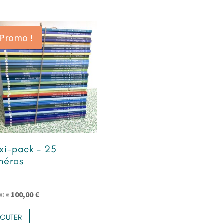
Promo !
xi-pack – 25
méros
Le
Le
100,00
€
00
€
prix
prix
JOUTER
initial
actuel