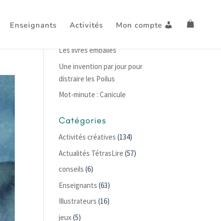
Enseignants
Activités
Mon compte
Articles récents
Les livres emballés
Une invention par jour pour
distraire les Poilus
Mot-minute : Canicule
Catégories
Activités créatives
(134)
Actualités TétrasLire
(57)
conseils
(6)
Enseignants
(63)
Illustrateurs
(16)
jeux
(5)