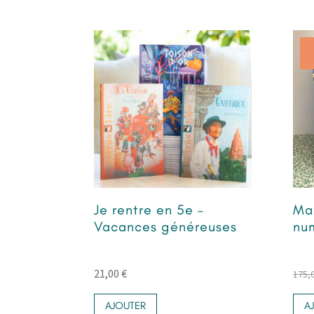
Je rentre en 5e –
Ma
Vacances généreuses
nu
21,00
€
175,
AJOUTER
A