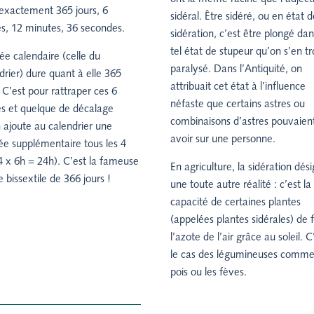
exactement 365 jours, 6
sidéral.
Être sidéré, ou en état d
s, 12 minutes, 36 secondes.
sidération, c’est être plongé da
tel état de stupeur qu’on s’en t
ée calendaire (celle du
paralysé. Dans l’Antiquité, on
drier) dure quant à elle 365
attribuait cet état à l’influence
. C’est pour rattraper ces 6
néfaste que certains astres ou
s et quelque de décalage
combinaisons d’astres pouvaien
 ajoute au calendrier une
avoir sur une personne.
ée supplémentaire tous les 4
4 x 6h = 24h). C’est la fameuse
En agriculture, la sidération dés
 bissextile de 366 jours !
une toute autre réalité : c’est la
capacité de certaines plantes
(appelées plantes sidérales) de f
l’azote de l’air grâce au soleil. C
le cas des légumineuses comme
pois ou les fèves.