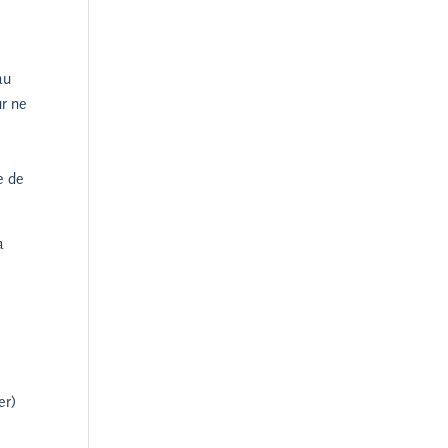
au
ur ne
e de
a
er)