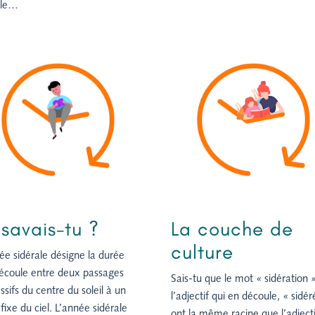
rale…
 savais-tu ?
La couche de
culture
ée sidérale désigne la durée
’écoule entre deux passages
Sais-tu que le mot « sidération 
ssifs du centre du soleil à un
l’adjectif qui en découle, « sidér
 fixe du ciel. L’année sidérale
ont la même racine que l’adjecti