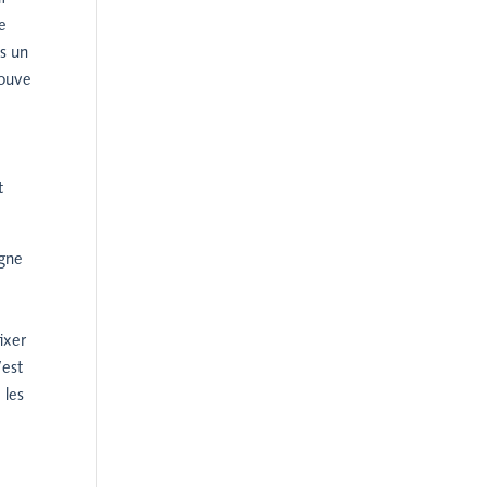
e
ns un
rouve
t
igne
ixer
’est
 les