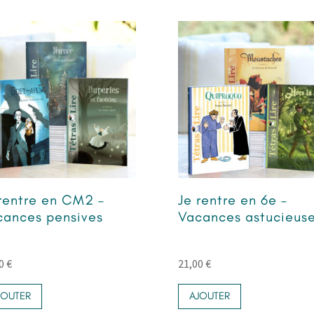
rentre en CM2 –
Je rentre en 6e –
cances pensives
Vacances astucieus
00
€
21,00
€
JOUTER
AJOUTER