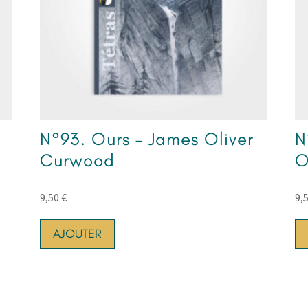
N°93. Ours – James Oliver
N
Curwood
O
9,50
€
9,
AJOUTER