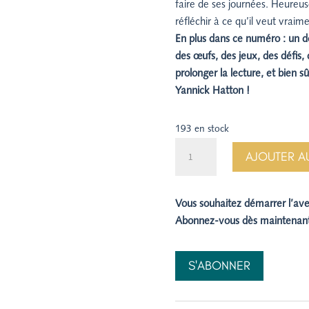
faire de ses journées. Heureus
réfléchir à ce qu’il veut vraim
En plus dans ce numéro : un d
des œufs, des jeux, des défis,
prolonger la lecture, et bien sû
Yannick Hatton !
193 en stock
quantité
AJOUTER A
de
N°109.
Exaucé
Vous souhaitez démarrer l’av
-
Abonnez-vous dès maintenant
Alexandre
Dumas,
S'ABONNER
Pierre
et
son