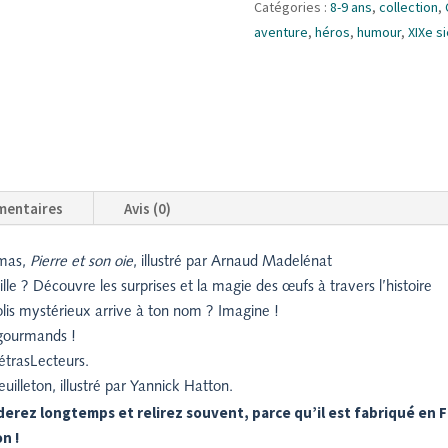
Catégories :
8-9 ans
,
collection
,
oie
aventure
,
héros
,
humour
,
XIXe s
mentaires
Avis (0)
umas,
Pierre et son oie
, illustré par Arnaud Madelénat
le ? Découvre les surprises et la magie des œufs à travers l’histoire
colis mystérieux arrive à ton nom ? Imagine !
s gourmands !
étrasLecteurs.
uilleton, illustré par Yannick Hatton.
erez longtemps et relirez souvent, parce qu’il est fabriqué en F
n !