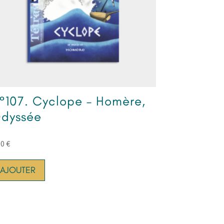
°107. Cyclope – Homère,
dyssée
50
€
AJOUTER