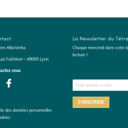
tact
La Newsletter du Tétr
ions AlbaVerba
Chaque mercredi dans votre boî
lecture !
uai Fulchiron – 69005 Lyon
actez-nous
S'INSCRIRE
te des données personnelles
ookies