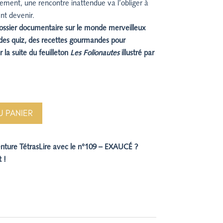
ement, une rencontre inattendue va l’obliger à
ent devenir.
ossier documentaire sur le monde merveilleux
 des quiz, des recettes gourmandes pour
r la suite du feuilleton
Les Folionautes
illustré par
U PANIER
enture TétrasLire avec le n°109 – EXAUCÉ ?
 !